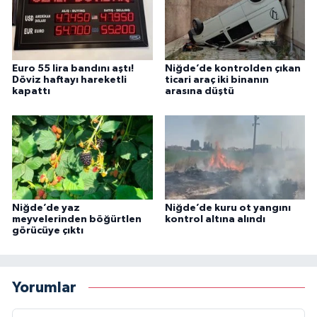
Euro 55 lira bandını aştı!
Niğde’de kontrolden çıkan
Döviz haftayı hareketli
ticari araç iki binanın
kapattı
arasına düştü
Niğde’de yaz
Niğde’de kuru ot yangını
meyvelerinden böğürtlen
kontrol altına alındı
görücüye çıktı
Yorumlar