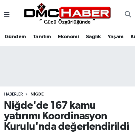
Gündem
Nöbetçi Eczaneler
Gündem
Tanıtım
Ekonomi
Sağlık
Yaşam
K
Tanıtım
Hava Durumu
Ekonomi
Trafik Durumu
Sağlık
Süper Lig Puan Durumu ve Fikstür
Yaşam
Tüm Manşetler
HABERLER
NIĞDE
Kültür
Son Dakika Haberleri
Niğde'de 167 kamu
yatırımı Koordinasyon
Spor
Haber Arşivi
Kurulu'nda değerlendirildi
Siyaset