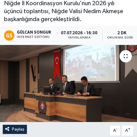
Niğde İl Koordinasyon Kurulu'nun 2026 yılı
üçüncü toplantısı, Niğde Valisi Nedim Akmeşe
Eğitim
başkanlığında gerçekleştirildi.
Teknoloji
GÜLCAN SONGUR
07.07.2026 - 16:30
2 DK
İNTERNET EDITÖRÜ
YAYINLANMA
OKUNMA SÜRESI
Asayiş
Resmi İlan
Paylaş
-
+
A
A