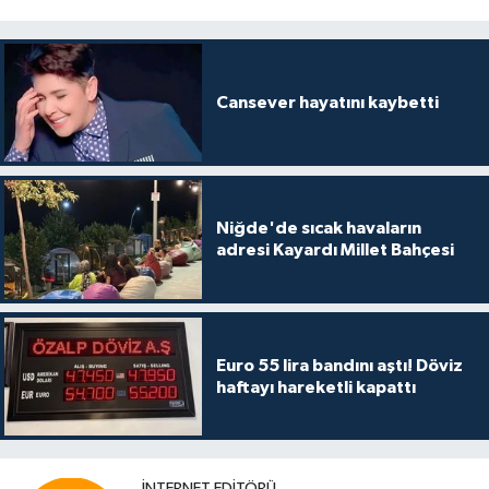
Cansever hayatını kaybetti
Niğde'de sıcak havaların
adresi Kayardı Millet Bahçesi
Euro 55 lira bandını aştı! Döviz
haftayı hareketli kapattı
İNTERNET EDITÖRÜ