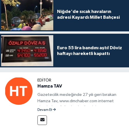
Niğde'de sıcak havaların
adresi Kayardı Millet Bahçesi
Euro 55 lira bandını aştı! Döviz
haftayı hareketli kapattı
EDITÖR
Hamza TAV
Gazetecilik mesleğinde 27 yılı geri bırakan
Hamza Tav, www.dmchaber.com internet
sitesinde editör olarak görevini
Devam Et
sürdürmektedir.