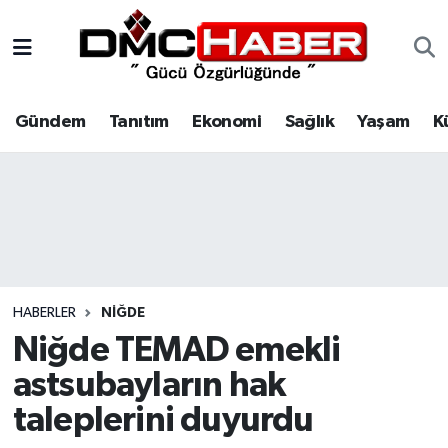
Gündem
Nöbetçi Eczaneler
Gündem
Tanıtım
Ekonomi
Sağlık
Yaşam
K
Tanıtım
Hava Durumu
Ekonomi
Trafik Durumu
Sağlık
Süper Lig Puan Durumu ve Fikstür
Yaşam
Tüm Manşetler
HABERLER
NIĞDE
Kültür
Son Dakika Haberleri
Niğde TEMAD emekli
astsubayların hak
Spor
Haber Arşivi
taleplerini duyurdu
Siyaset