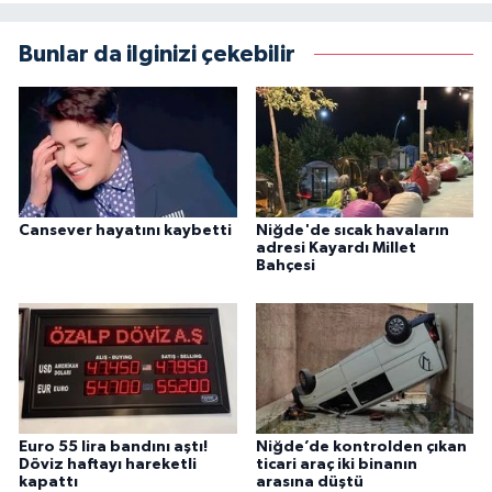
Bunlar da ilginizi çekebilir
Cansever hayatını kaybetti
Niğde'de sıcak havaların
adresi Kayardı Millet
Bahçesi
Euro 55 lira bandını aştı!
Niğde’de kontrolden çıkan
Döviz haftayı hareketli
ticari araç iki binanın
kapattı
arasına düştü