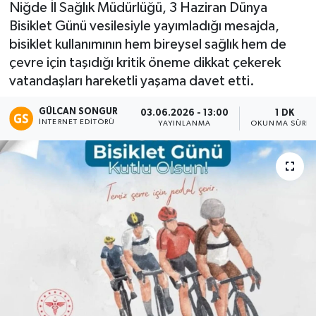
Niğde İl Sağlık Müdürlüğü, 3 Haziran Dünya
Bisiklet Günü vesilesiyle yayımladığı mesajda,
Eğitim
bisiklet kullanımının hem bireysel sağlık hem de
Teknoloji
çevre için taşıdığı kritik öneme dikkat çekerek
vatandaşları hareketli yaşama davet etti.
Asayiş
GÜLCAN SONGUR
03.06.2026 - 13:00
1 DK
İNTERNET EDITÖRÜ
YAYINLANMA
OKUNMA SÜRES
Resmi İlan