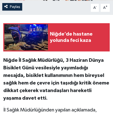
Paylaş
-
+
A
A
Niğde’de hastane
yolunda feci kaza
Niğde İl Sağlık Müdürlüğü, 3 Haziran Dünya
Bisiklet Günü vesilesiyle yayımladığı
mesajda, bisiklet kullanımının hem bireysel
sağlık hem de çevre için taşıdığı kritik öneme
dikkat çekerek vatandaşları hareketli
yaşama davet etti.
İl Sağlık Müdürlüğünden yapılan açıklamada,