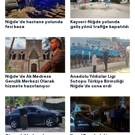
Niğde’de hastane yolunda
Kayseri-Niğde yolunda
feci kaza
geliş yönü trafiğe kapatıldı
Niğde’de Ak Medrese
Anadolu Yıldızlar Ligi
Gençlik Merkezi Olarak
Sutopu Türkiye Birinciliği
hizmete hazırlanıyor
Niğde’de sona erdi