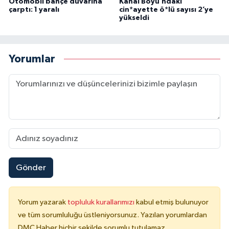
Otomobil bahçe duvarına
Kanal Boyu’ndaki
çarptı: 1 yaralı
cin*ayette ö*lü sayısı 2’ye
yükseldi
Yorumlar
Gönder
Yorum yazarak
topluluk kurallarımızı
kabul etmiş bulunuyor
ve tüm sorumluluğu üstleniyorsunuz. Yazılan yorumlardan
DMC Haber hiçbir şekilde sorumlu tutulamaz.