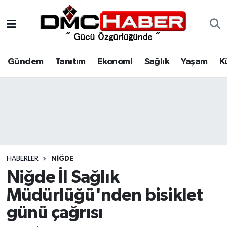
Gündem
Nöbetçi Eczaneler
Gündem
Tanıtım
Ekonomi
Sağlık
Yaşam
K
Tanıtım
Hava Durumu
Ekonomi
Trafik Durumu
Sağlık
Süper Lig Puan Durumu ve Fikstür
Yaşam
Tüm Manşetler
HABERLER
NIĞDE
Kültür
Son Dakika Haberleri
Niğde İl Sağlık
Müdürlüğü'nden bisiklet
Spor
Haber Arşivi
günü çağrısı
Siyaset