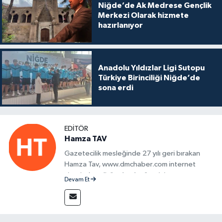
Niğde’de Ak Medrese Gençlik
Merkezi Olarak hizmete
hazırlanıyor
Anadolu Yıldızlar Ligi Sutopu
Türkiye Birinciliği Niğde’de
sona erdi
EDITÖR
Hamza TAV
Gazetecilik mesleğinde 27 yılı geri bırakan
Hamza Tav, www.dmchaber.com internet
sitesinde editör olarak görevini
Devam Et
sürdürmektedir.