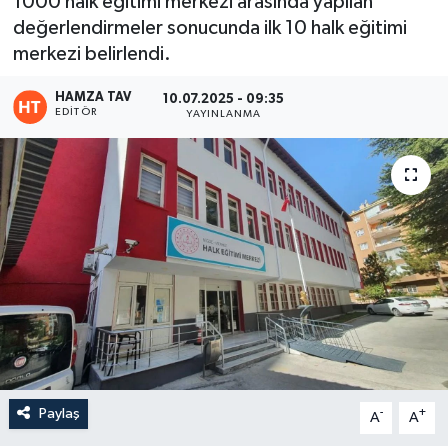
1000 halk eğitimi merkezi arasında yapılan
değerlendirmeler sonucunda ilk 10 halk eğitimi
Eğitim
merkezi belirlendi.
Teknoloji
HAMZA TAV
10.07.2025 - 09:35
EDITÖR
YAYINLANMA
Asayiş
Resmi İlan
Paylaş
-
+
A
A