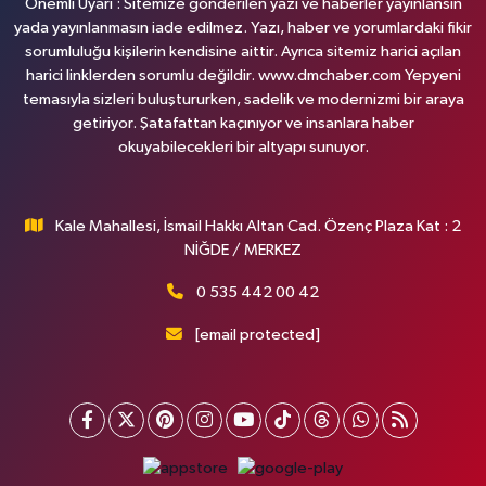
Önemli Uyarı : Sitemize gönderilen yazı ve haberler yayınlansın
yada yayınlanmasın iade edilmez. Yazı, haber ve yorumlardaki fikir
sorumluluğu kişilerin kendisine aittir. Ayrıca sitemiz harici açılan
harici linklerden sorumlu değildir. www.dmchaber.com Yepyeni
temasıyla sizleri buluştururken, sadelik ve modernizmi bir araya
getiriyor. Şatafattan kaçınıyor ve insanlara haber
okuyabilecekleri bir altyapı sunuyor.
Kale Mahallesi, İsmail Hakkı Altan Cad. Özenç Plaza Kat : 2
NİĞDE / MERKEZ
0 535 442 00 42
[email protected]