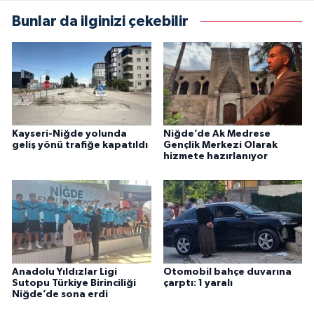
Bunlar da ilginizi çekebilir
Kayseri-Niğde yolunda
Niğde’de Ak Medrese
geliş yönü trafiğe kapatıldı
Gençlik Merkezi Olarak
hizmete hazırlanıyor
Anadolu Yıldızlar Ligi
Otomobil bahçe duvarına
Sutopu Türkiye Birinciliği
çarptı: 1 yaralı
Niğde’de sona erdi