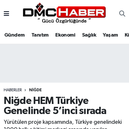
Gündem
Nöbetçi Eczaneler
Gündem
Tanıtım
Ekonomi
Sağlık
Yaşam
K
Tanıtım
Hava Durumu
Ekonomi
Trafik Durumu
Sağlık
Süper Lig Puan Durumu ve Fikstür
Yaşam
Tüm Manşetler
HABERLER
NIĞDE
Kültür
Son Dakika Haberleri
Niğde HEM Türkiye
Genelinde 5’inci sırada
Spor
Haber Arşivi
Yürütülen proje kapsamında, Türkiye genelindeki
Siyaset