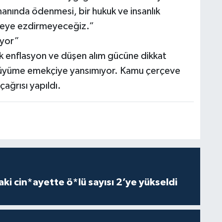
amanında ödenmesi, bir hukuk ve insanlık
imseye ezdirmeyeceğiz.”
iyor”
k enflasyon ve düşen alım gücüne dikkat
büyüme emekçiye yansımıyor. Kamu çerçeve
ağrısı yapıldı.
ki cin*ayette ö*lü sayısı 2’ye yükseldi