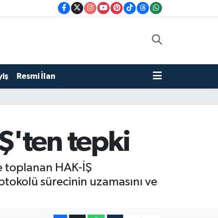
iş
Resmi İlan
'ten tepki
de toplanan HAK-İŞ
otokolü sürecinin uzamasını ve