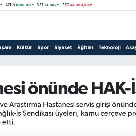
6618.49
13.887
64.360,53
ALTIN
BİST
BTC
aşam
Kültür
Spor
Siyaset
Eğitim
Teknoloji
Asay
esi önünde HAK-İŞ
e Araştırma Hastanesi servis girişi önün
lık-İş Sendikası üyeleri, kamu çerçeve pr
 etti.