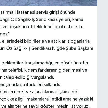
tırma Hastanesi servis girişi önünde
ğlı Öz Sağlık-İş Sendikası üyeleri, kamu
ve düşük ücret tekliflerini protesto etti.
emez"
 ellerindeki bildirilerle ve attıkları sloganlarla
asını Öz Sağlık-İş Sendikası Niğde Şube Başkanı
beklentileri karşılamadığı, en düşük ücretin
nın telafisi, kıdem farklarının giderilmesi ve
 talep edildiği vurgulandı.
nuşmada şu ifadeleri kullandı:
mizin ücret ve alacaklarına ilişkin ciddi
k kez ilgili makamlara iletildi ama ne yazık ki
ve alın terine saygı gösterilmesini istiyoruz.