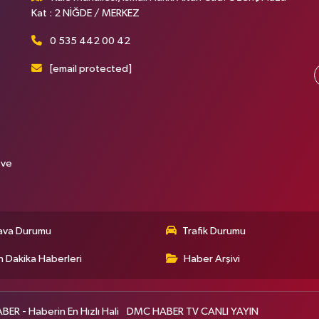
Kat : 2 NİĞDE / MERKEZ
0 535 442 00 42
[email protected]
 ve
.
ava Durumu
Trafik Durumu
 Dakika Haberleri
Haber Arşivi
R - Haberin En Hızlı Hali
DMC HABER TV CANLI YAYIN