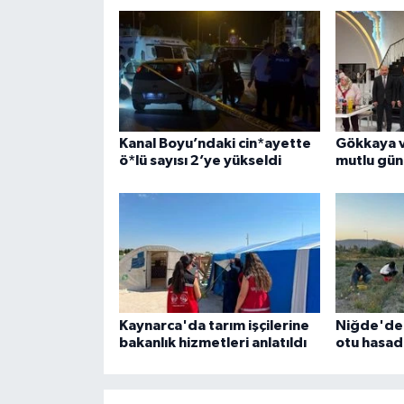
Kanal Boyu’ndaki cin*ayette
Gökkaya ve
ö*lü sayısı 2’ye yükseldi
mutlu gün
Kaynarca'da tarım işçilerine
Niğde'de 
bakanlık hizmetleri anlatıldı
otu hasadı