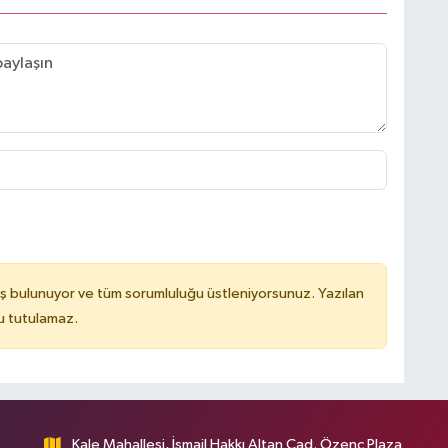
ş bulunuyor ve tüm sorumluluğu üstleniyorsunuz. Yazılan
u tutulamaz.
Kale Mahallesi, İsmail Hakkı Altan Cad. Özenç Plaza