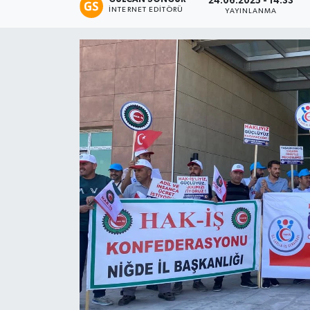
24.06.2025 - 14:33
İNTERNET EDITÖRÜ
YAYINLANMA
Eğitim
Teknoloji
Asayiş
Resmi İlan