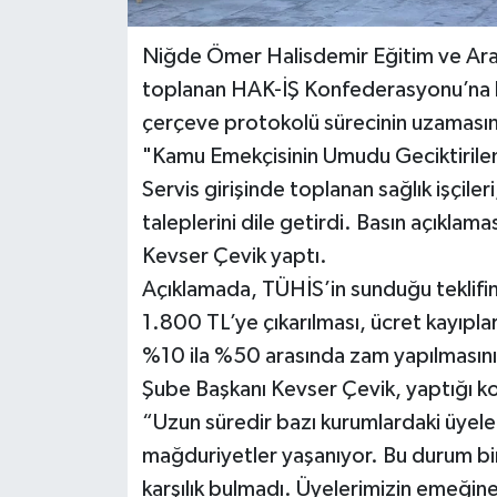
Niğde Ömer Halisdemir Eğitim ve Araş
toplanan HAK-İŞ Konfederasyonu’na ba
çerçeve protokolü sürecinin uzamasını 
"Kamu Emekçisinin Umudu Geciktiril
Servis girişinde toplanan sağlık işçileri,
taleplerini dile getirdi. Basın açıklam
Kevser Çevik yaptı.
Açıklamada, TÜHİS’in sunduğu teklifin 
1.800 TL’ye çıkarılması, ücret kayıpları
%10 ila %50 arasında zam yapılmasının
Şube Başkanı Kevser Çevik, yaptığı ko
“Uzun süredir bazı kurumlardaki üyeleri
mağduriyetler yaşanıyor. Bu durum birço
karşılık bulmadı. Üyelerimizin emeğine 