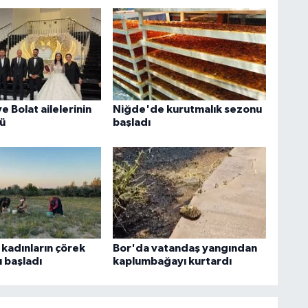
 Bolat ailelerinin
Niğde'de kurutmalık sezonu
ü
başladı
kadınların çörek
Bor'da vatandaş yangından
 başladı
kaplumbağayı kurtardı