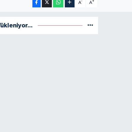
-
+
A
A
ükleniyor...