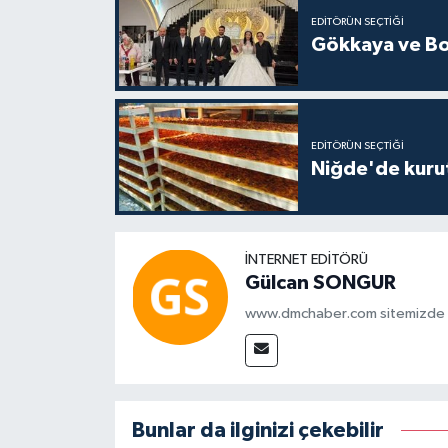
EDITÖRÜN SEÇTIĞI
Gökkaya ve Bol
EDITÖRÜN SEÇTIĞI
Niğde'de kuru
İNTERNET EDITÖRÜ
Gülcan SONGUR
www.dmchaber.com sitemizde in
Bunlar da ilginizi çekebilir