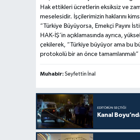
Hak ettikleri ücretlerin eksiksiz ve z
meselesidir. İşçilerimizin haklarını k
“Türkiye Büyüyorsa, Emekçi Payını İst
HAK-İŞ’in açıklamasında ayrıca, yükse
çekilerek, “Türkiye büyüyor ama bu 
protokolü bir an önce tamamlanmalı” ç
Muhabir:
Seyfettin İnal
EDITÖRÜN SEÇTIĞI
Kanal Boyu’nda