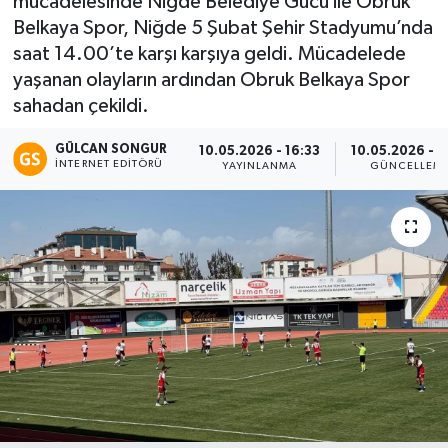
mücadelesinde Niğde Belediye Gücü ile Obruk
Belkaya Spor, Niğde 5 Şubat Şehir Stadyumu’nda
Eğitim
saat 14.00’te karşı karşıya geldi. Mücadelede
yaşanan olayların ardından Obruk Belkaya Spor
Teknoloji
sahadan çekildi.
Asayiş
GÜLCAN SONGUR
10.05.2026 - 16:33
10.05.2026 - 1
İNTERNET EDITÖRÜ
YAYINLANMA
GÜNCELLEM
Resmi İlan