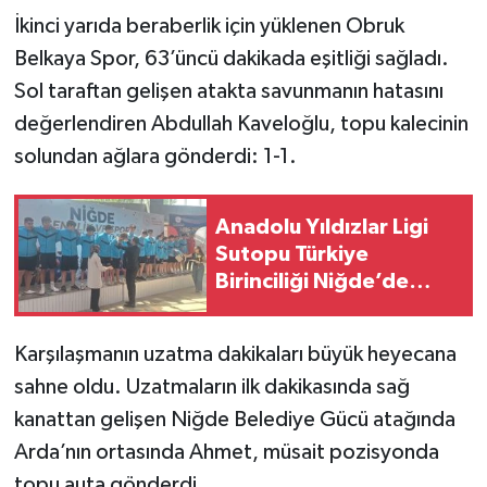
İkinci yarıda beraberlik için yüklenen Obruk
Belkaya Spor, 63’üncü dakikada eşitliği sağladı.
Sol taraftan gelişen atakta savunmanın hatasını
değerlendiren Abdullah Kaveloğlu, topu kalecinin
solundan ağlara gönderdi: 1-1.
Anadolu Yıldızlar Ligi
Sutopu Türkiye
Birinciliği Niğde’de
sona erdi
Karşılaşmanın uzatma dakikaları büyük heyecana
sahne oldu. Uzatmaların ilk dakikasında sağ
kanattan gelişen Niğde Belediye Gücü atağında
Arda’nın ortasında Ahmet, müsait pozisyonda
topu auta gönderdi.