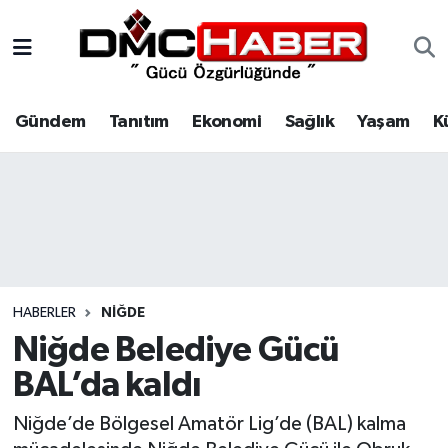
Gündem
Nöbetçi Eczaneler
Gündem
Tanıtım
Ekonomi
Sağlık
Yaşam
K
Tanıtım
Hava Durumu
Ekonomi
Trafik Durumu
Sağlık
Süper Lig Puan Durumu ve Fikstür
Yaşam
Tüm Manşetler
HABERLER
NIĞDE
Kültür
Son Dakika Haberleri
Niğde Belediye Gücü
BAL’da kaldı
Spor
Haber Arşivi
Niğde’de Bölgesel Amatör Lig’de (BAL) kalma
Siyaset