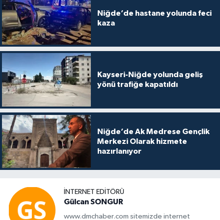
Niğde’de hastane yolunda feci
kaza
Kayseri-Niğde yolunda geliş
yönü trafiğe kapatıldı
Niğde’de Ak Medrese Gençlik
Merkezi Olarak hizmete
hazırlanıyor
İNTERNET EDITÖRÜ
Gülcan SONGUR
www.dmchaber.com sitemizde internet