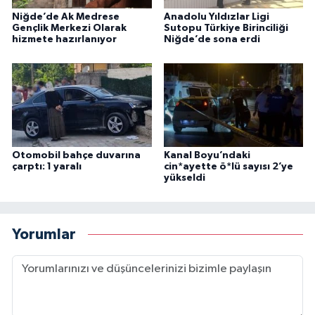
Niğde’de Ak Medrese
Anadolu Yıldızlar Ligi
Gençlik Merkezi Olarak
Sutopu Türkiye Birinciliği
hizmete hazırlanıyor
Niğde’de sona erdi
Otomobil bahçe duvarına
Kanal Boyu’ndaki
çarptı: 1 yaralı
cin*ayette ö*lü sayısı 2’ye
yükseldi
Yorumlar