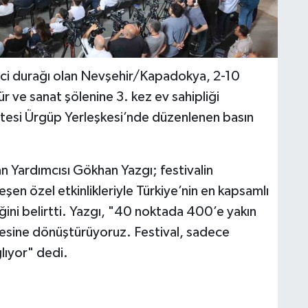
zinci durağı olan Nevşehir/Kapadokya, 2-10
ür ve sanat şölenine 3. kez ev sahipliği
itesi Ürgüp Yerleşkesi’nde düzenlenen basın
n Yardımcısı Gökhan Yazgı; festivalin
en özel etkinlikleriyle Türkiye’nin en kapsamlı
iğini belirtti. Yazgı, "40 noktada 400’e yakın
nesine dönüştürüyoruz. Festival, sadece
ğlıyor" dedi.