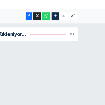
-
+
A
A
ükleniyor...