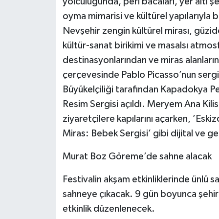
yolculuğunda, peri bacaları, yer altı şehi
oyma mimarisi ve kültürel yapılarıyla bi
Nevşehir zengin kültürel mirası, güzi
kültür-sanat birikimi ve masalsı atmos
destinasyonlarından ve miras alanların
çerçevesinde Pablo Picasso’nun sergi
Büyükelçiliği tarafından Kapadokya P
Resim Sergisi açıldı. Meryem Ana Kilise
ziyaretçilere kapılarını açarken, ’Eski
Miras: Bebek Sergisi’ gibi dijital ve ge
Murat Boz Göreme’de sahne alacak
Festivalin akşam etkinliklerinde ünlü
sahneye çıkacak. 9 gün boyunca şehir
etkinlik düzenlenecek.