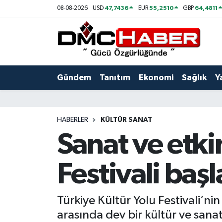
47,7436
55,2510
64,4811
08-08-2026
USD
EUR
GBP
Gündem
Nöbetçi Eczaneler
Tanıtım
Hava Durumu
Gündem
Tanıtım
Ekonomi
Sağlık
Y
Ekonomi
Trafik Durumu
Sağlık
Süper Lig Puan Durumu ve Fikstür
HABERLER
KÜLTÜR SANAT
Sanat ve etkin
Yaşam
Tüm Manşetler
Festivali başl
Kültür
Son Dakika Haberleri
Spor
Haber Arşivi
Türkiye Kültür Yolu Festivali’n
arasında dev bir kültür ve sanat
Siyaset