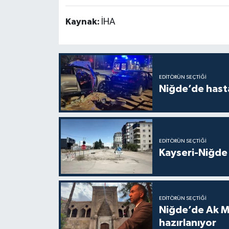
Kaynak:
İHA
EDITÖRÜN SEÇTIĞI
Niğde’de hast
EDITÖRÜN SEÇTIĞI
Kayseri-Niğde 
EDITÖRÜN SEÇTIĞI
Niğde’de Ak M
hazırlanıyor