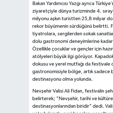
Bakan Yardımcısı Yazgı ayrıca Türkiye
ziyaretçiyle dünya turizminde 4. sıraya
milyonu aşkın turistten 25,8 milyar dola
rekor büyümenin sürdüğünü belirtti. 
tiyatrolara, sergilerden sokak sanatla
dolu gastronomi deneyimlerine kadar ço
Özellikle çocuklar ve gençler için hazı
atölyeleri büyük ilgi görüyor. Kapadok
dokusu ve yerel mutfağı da festivale 
gastronomisiyle bölge, artık sadece bi
destinasyonu olma yolunda.
Nevşehir Valisi Ali Fidan, festivalin şe
belirterek; "Nevşehir, tarihi ve kültür
destinasyonlarından biridir" dedi. Va