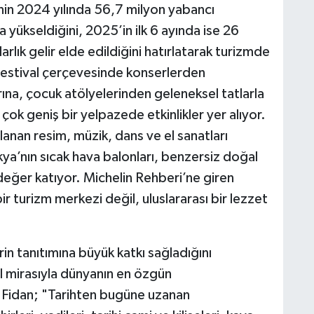
’nin 2024 yılında 56,7 milyon yabancı
 yükseldiğini, 2025’in ilk 6 ayında ise 26
rlık gelir elde edildiğini hatırlatarak turizmde
Festival çerçevesinde konserlerden
rına, çocuk atölyelerinden geleneksel tatlarla
k geniş bir yelpazede etkinlikler yer alıyor.
rlanan resim, müzik, dans ve el sanatları
ya’nın sıcak hava balonları, benzersiz doğal
değer katıyor. Michelin Rehberi’ne giren
r turizm merkezi değil, uluslararası bir lezzet
hrin tanıtımına büyük katkı sağladığını
el mirasıyla dünyanın en özgün
li Fidan; "Tarihten bugüne uzanan