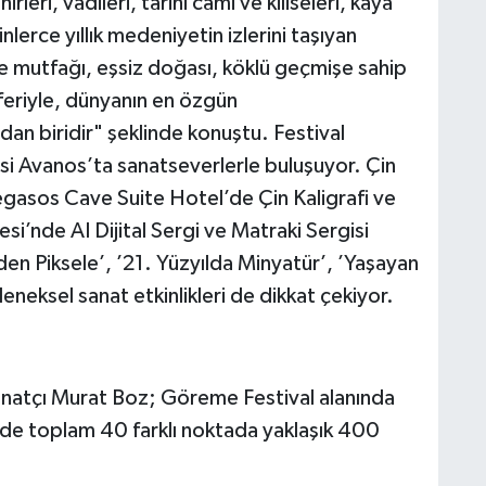
rleri, vadileri, tarihi cami ve kiliseleri, kaya
nlerce yıllık medeniyetin izlerini taşıyan
de mutfağı, eşsiz doğası, köklü geçmişe sahip
feriyle, dünyanın en özgün
dan biridir" şeklinde konuştu. Festival
si Avanos’ta sanatseverlerle buluşuyor. Çin
egasos Cave Suite Hotel’de Çin Kaligrafi ve
si’nde AI Dijital Sergi ve Matraki Sergisi
zden Piksele’, ’21. Yüzyılda Minyatür’, ’Yaşayan
leneksel sanat etkinlikleri de dikkat çekiyor.
 sanatçı Murat Boz; Göreme Festival alanında
de toplam 40 farklı noktada yaklaşık 400