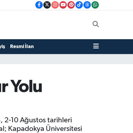
iş
Resmi İlan
ür Yolu
, 2-10 Ağustos tarihleri
val; Kapadokya Üniversitesi