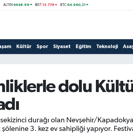
6648.99
13.779
64.960,21
ALTIN
BİST
BTC
aşam
Kültür
Spor
Siyaset
Eğitim
Teknoloji
Asay
liklerle dolu Kült
adı
in sekizinci durağı olan Nevşehir/Kapadokya
 şölenine 3. kez ev sahipliği yapıyor. Festi