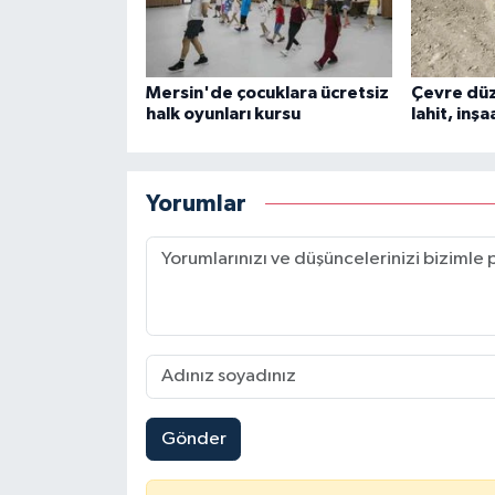
Mersin'de çocuklara ücretsiz
Çevre dü
halk oyunları kursu
lahit, inş
Yorumlar
Gönder