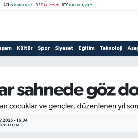
6660.55
13.779
64.959,79
ALTIN
BİST
BTC
aşam
Kültür
Spor
Siyaset
Eğitim
Teknoloji
Asay
lar sahnede göz d
an çocuklar ve gençler, düzenlenen yıl son
7.2025 - 16:34
ÜNCELLEME