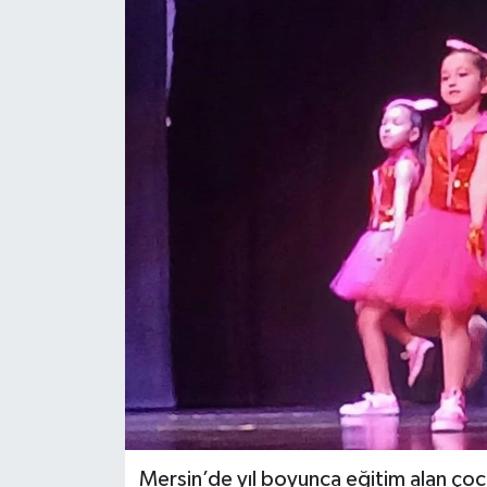
Eğitim
Teknoloji
Asayiş
Resmi İlan
Mersin’de yıl boyunca eğitim alan çoc