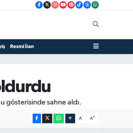
iş
Resmi İlan
oldurdu
u gösterisinde sahne aldı.
-
+
A
A