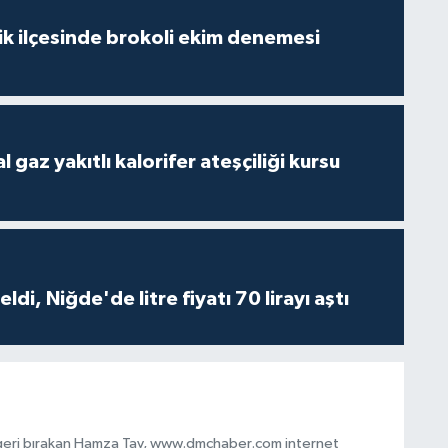
lik ilçesinde brokoli ekim denemesi
gaz yakıtlı kalorifer ateşçiliği kursu
di, Niğde'de litre fiyatı 70 lirayı aştı
 geri bırakan Hamza Tav, www.dmchaber.com internet