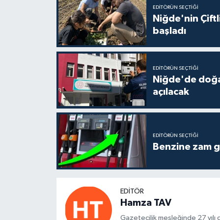
EDITÖRÜN SEÇTIĞI
Niğde'nin Çift
başladı
EDITÖRÜN SEÇTIĞI
Niğde'de doğal 
açılacak
EDITÖRÜN SEÇTIĞI
Benzine zam gel
EDITÖR
Hamza TAV
Gazetecilik mesleğinde 27 yılı