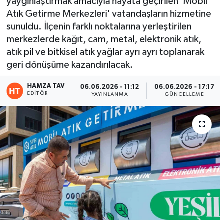
yaygınlaştırmak amacıyla hayata geçirilen 'Mobil
Atık Getirme Merkezleri' vatandaşların hizmetine
Eğitim
sunuldu. İlçenin farklı noktalarına yerleştirilen
merkezlerde kağıt, cam, metal, elektronik atık,
Teknoloji
atık pil ve bitkisel atık yağlar ayrı ayrı toplanarak
geri dönüşüme kazandırılacak.
Asayiş
HAMZA TAV
06.06.2026 - 11:12
06.06.2026 - 17:17
Resmi İlan
EDITÖR
YAYINLANMA
GÜNCELLEME