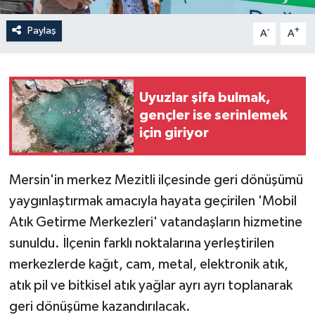
Paylaş
-
+
A
A
Uyuzlar şifa bulmak,
gençler ise serinlemek
için giriyor
Mersin'in merkez Mezitli ilçesinde geri dönüşümü
yaygınlaştırmak amacıyla hayata geçirilen 'Mobil
Atık Getirme Merkezleri' vatandaşların hizmetine
sunuldu. İlçenin farklı noktalarına yerleştirilen
merkezlerde kağıt, cam, metal, elektronik atık,
atık pil ve bitkisel atık yağlar ayrı ayrı toplanarak
geri dönüşüme kazandırılacak.