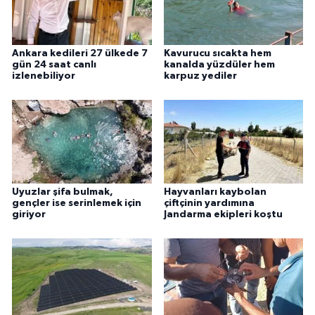
Ankara kedileri 27 ülkede 7
Kavurucu sıcakta hem
gün 24 saat canlı
kanalda yüzdüler hem
izlenebiliyor
karpuz yediler
Uyuzlar şifa bulmak,
Hayvanları kaybolan
gençler ise serinlemek için
çiftçinin yardımına
giriyor
Jandarma ekipleri koştu