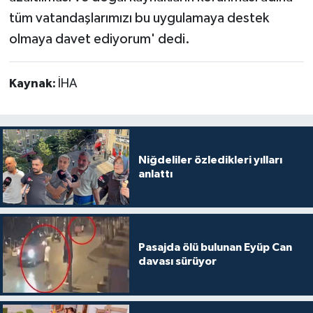
tüm vatandaşlarımızı bu uygulamaya destek
olmaya davet ediyorum' dedi.
Kaynak:
İHA
Niğdeliler özledikleri yılları
anlattı
Pasajda ölü bulunan Eyüp Can
davası sürüyor