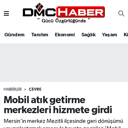
Gündem
Nöbetçi Eczaneler
Gündem
Tanıtım
Ekonomi
Sağlık
Yaşam
K
Tanıtım
Hava Durumu
Ekonomi
Trafik Durumu
Sağlık
Süper Lig Puan Durumu ve Fikstür
Yaşam
Tüm Manşetler
HABERLER
ÇEVRE
Kültür
Son Dakika Haberleri
Mobil atık getirme
merkezleri hizmete girdi
Spor
Haber Arşivi
Mersin'in merkez Mezitli ilçesinde geri dönüşümü
Siyaset