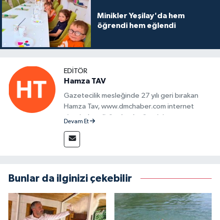
Minikler Yeşilay'da hem
öğrendi hem eğlendi
EDITÖR
Hamza TAV
Gazetecilik mesleğinde 27 yılı geri bırakan
Hamza Tav, www.dmchaber.com internet
sitesinde editör olarak görevini
Devam Et
sürdürmektedir.
Bunlar da ilginizi çekebilir