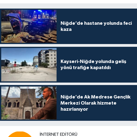
Niğde’de hastane yolunda feci
kaza
Kayseri-Niğde yolunda geliş
yönü trafiğe kapatıldı
Niğde’de Ak Medrese Gençlik
Merkezi Olarak hizmete
hazırlanıyor
İNTERNET EDITÖRÜ