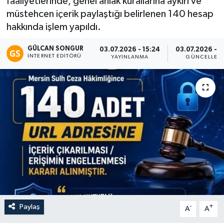
faaliyetlerinde, genel ahlak kurallarına aykırı ve
müstehcen içerik paylaştığı belirlenen 140 hesap
Eğitim
hakkında işlem yapıldı.
Teknoloji
GÜLCAN SONGUR
03.07.2026 - 15:24
03.07.2026 - 1
İNTERNET EDITÖRÜ
YAYINLANMA
GÜNCELLEM
Asayiş
Resmi İlan
Paylaş
-
+
A
A