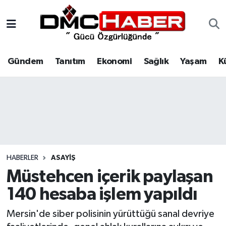
Gündem
Nöbetçi Eczaneler
Gündem
Tanıtım
Ekonomi
Sağlık
Yaşam
K
Tanıtım
Hava Durumu
Ekonomi
Trafik Durumu
Sağlık
Süper Lig Puan Durumu ve Fikstür
Yaşam
Tüm Manşetler
HABERLER
ASAYIŞ
Kültür
Son Dakika Haberleri
Müstehcen içerik paylaşan
140 hesaba işlem yapıldı
Spor
Haber Arşivi
Mersin'de siber polisinin yürüttüğü sanal devriye
Siyaset