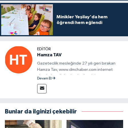
Minikler Yeşilay'da hem
öğrendi hem eğlendi
EDITÖR
Hamza TAV
Gazetecilik mesleğinde 27 yılı geri bırakan
Hamza Tav, www.dmchaber.com internet
sitesinde editör olarak görevini
Devam Et
sürdürmektedir.
Bunlar da ilginizi çekebilir