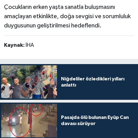
Çocukların erken yaşta sanatla buluşmasını
amaçlayan etkinlikte, doğa sevgisi ve sorumluluk
duygusunun geliştirilmesi hedeflendi.
Kaynak:
İHA
Niğdeliler özledikleri yılları
anlattı
Pasajda ölü bulunan Eyüp Can
davası sürüyor