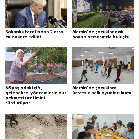
Bakanlık tarafından 2 arsa
Mersin'de çocuklar açık
müzakere edildi
hava sinemasında buluştu
85 yaşındaki çift,
Mersin'de çocuklara
geleneksel yöntemlerle dut
ücretsiz halk oyunları kursu
pekmezi üretimini
sürdürüyor