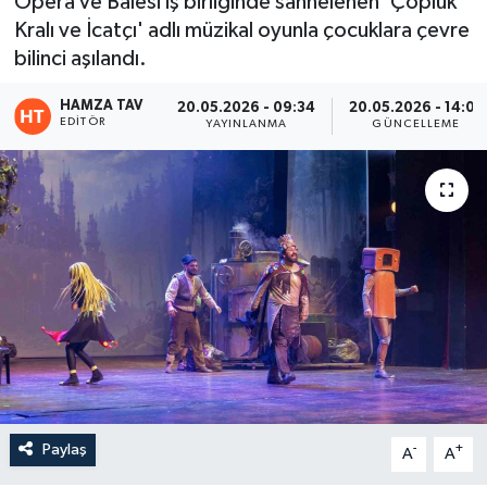
Opera ve Balesi iş birliğinde sahnelenen 'Çöplük
Kralı ve İcatçı' adlı müzikal oyunla çocuklara çevre
Eğitim
bilinci aşılandı.
Teknoloji
HAMZA TAV
20.05.2026 - 09:34
20.05.2026 - 14:07
EDITÖR
YAYINLANMA
GÜNCELLEME
Asayiş
Resmi İlan
Paylaş
-
+
A
A