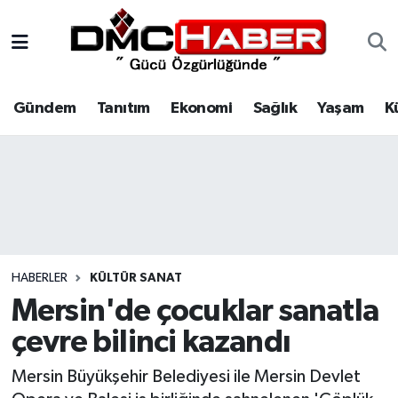
Gündem
Nöbetçi Eczaneler
Gündem
Tanıtım
Ekonomi
Sağlık
Yaşam
K
Tanıtım
Hava Durumu
Ekonomi
Trafik Durumu
Sağlık
Süper Lig Puan Durumu ve Fikstür
Yaşam
Tüm Manşetler
HABERLER
KÜLTÜR SANAT
Kültür
Son Dakika Haberleri
Mersin'de çocuklar sanatla
çevre bilinci kazandı
Spor
Haber Arşivi
Mersin Büyükşehir Belediyesi ile Mersin Devlet
Siyaset