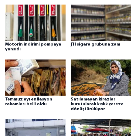
Motorin indirimi pompaya
JTI sigara grubuna zam
yansıdı
Temmuz ayı enflasyon
Satılamayan kirazlar
rakamları belli oldu
kurutularak kışlık çereze
dönüştürülüyor