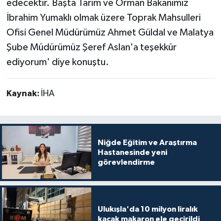
edecektir. Başta Tarım ve Orman Bakanımız
İbrahim Yumaklı olmak üzere Toprak Mahsulleri
Ofisi Genel Müdürümüz Ahmet Güldal ve Malatya
Şube Müdürümüz Şeref Aslan'a teşekkür
ediyorum' diye konuştu.
Kaynak:
İHA
Niğde Eğitim ve Araştırma
Hastanesinde yeni
görevlendirme
Ulukışla'da 10 milyon liralık
kaçak makaron ele geçirildi