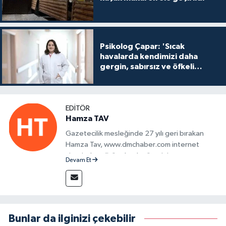
Psikolog Çapar: 'Sıcak
havalarda kendimizi daha
gergin, sabırsız ve öfkeli
hissedebiliriz'
EDITÖR
Hamza TAV
Gazetecilik mesleğinde 27 yılı geri bırakan
Hamza Tav, www.dmchaber.com internet
sitesinde editör olarak görevini
Devam Et
sürdürmektedir.
Bunlar da ilginizi çekebilir