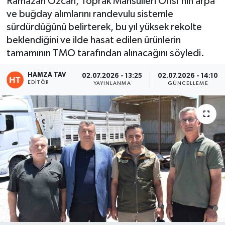
Ramazan Özcan, Toprak Mahsulleri Ofisi'nin arpa
ve buğday alımlarını randevulu sistemle
Eğitim
sürdürdüğünü belirterek, bu yıl yüksek rekolte
beklendiğini ve ilde hasat edilen ürünlerin
Teknoloji
tamamının TMO tarafından alınacağını söyledi.
Asayiş
HAMZA TAV
02.07.2026 - 13:25
02.07.2026 - 14:10
EDITÖR
YAYINLANMA
GÜNCELLEME
Resmi İlan