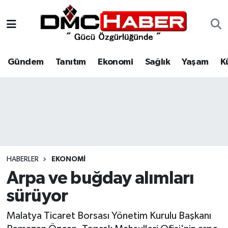
Gündem
Nöbetçi Eczaneler
Gündem
Tanıtım
Ekonomi
Sağlık
Yaşam
K
Tanıtım
Hava Durumu
Ekonomi
Trafik Durumu
Sağlık
Süper Lig Puan Durumu ve Fikstür
Yaşam
Tüm Manşetler
HABERLER
EKONOMI
Kültür
Son Dakika Haberleri
Arpa ve buğday alımları
sürüyor
Spor
Haber Arşivi
Malatya Ticaret Borsası Yönetim Kurulu Başkanı
Siyaset