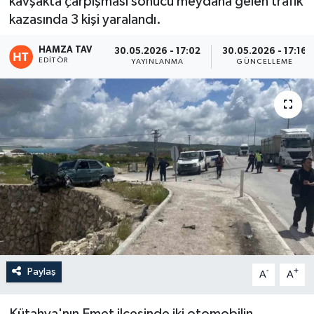
kavşakta çarpışması sonucu meydana gelen trafik
kazasında 3 kişi yaralandı.
Eğitim
HAMZA TAV
30.05.2026 - 17:02
30.05.2026 - 17:16
Teknoloji
EDITÖR
YAYINLANMA
GÜNCELLEME
Asayiş
Resmi İlan
Paylaş
-
+
A
A
Kütahya'nın Emet ilçesinde iki otomobilin