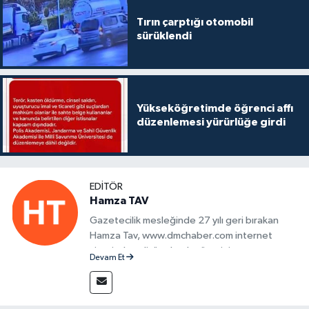
Tırın çarptığı otomobil
sürüklendi
Yükseköğretimde öğrenci affı
düzenlemesi yürürlüğe girdi
EDITÖR
Hamza TAV
Gazetecilik mesleğinde 27 yılı geri bırakan
Hamza Tav, www.dmchaber.com internet
sitesinde editör olarak görevini
Devam Et
sürdürmektedir.