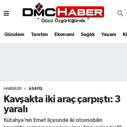
Gündem
Nöbetçi Eczaneler
Gündem
Tanıtım
Ekonomi
Sağlık
Yaşam
K
Tanıtım
Hava Durumu
Ekonomi
Trafik Durumu
Sağlık
Süper Lig Puan Durumu ve Fikstür
Yaşam
Tüm Manşetler
HABERLER
ASAYIŞ
Kültür
Son Dakika Haberleri
Kavşakta iki araç çarpıştı: 3
yaralı
Spor
Haber Arşivi
Kütahya'nın Emet ilçesinde iki otomobilin
Siyaset