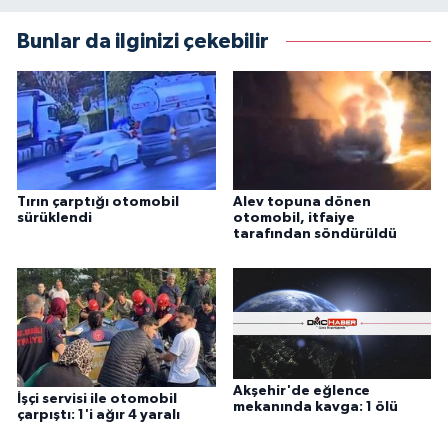
Bunlar da ilginizi çekebilir
Tırın çarptığı otomobil
Alev topuna dönen
sürüklendi
otomobil, itfaiye
tarafından söndürüldü
Akşehir'de eğlence
İşçi servisi ile otomobil
mekanında kavga: 1 ölü
çarpıştı: 1'i ağır 4 yaralı