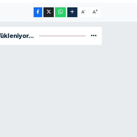
-
+
A
A
ükleniyor...