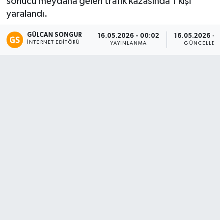
sonucu meydana gelen trafik kazasında 1 kişi
yaralandı.
Eğitim
GÜLCAN SONGUR
16.05.2026 - 00:02
16.05.2026 - 1
Teknoloji
İNTERNET EDITÖRÜ
YAYINLANMA
GÜNCELLEM
Asayiş
Resmi İlan