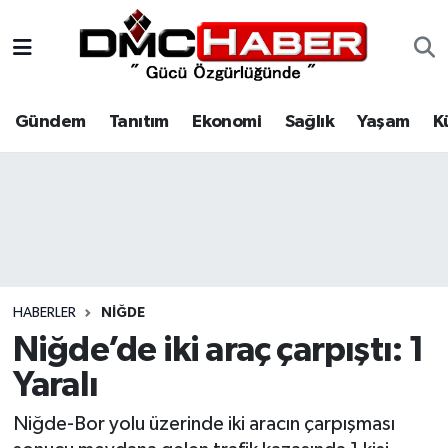
Gündem
Nöbetçi Eczaneler
Gündem
Tanıtım
Ekonomi
Sağlık
Yaşam
K
Tanıtım
Hava Durumu
Ekonomi
Trafik Durumu
Sağlık
Süper Lig Puan Durumu ve Fikstür
Yaşam
Tüm Manşetler
HABERLER
NIĞDE
Kültür
Son Dakika Haberleri
Niğde’de iki araç çarpıştı: 1
Yaralı
Spor
Haber Arşivi
Niğde-Bor yolu üzerinde iki aracın çarpışması
Siyaset