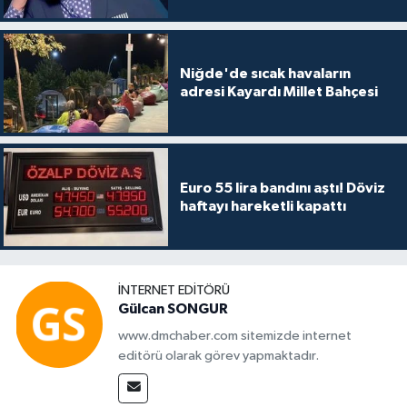
Niğde'de sıcak havaların
adresi Kayardı Millet Bahçesi
Euro 55 lira bandını aştı! Döviz
haftayı hareketli kapattı
İNTERNET EDITÖRÜ
Gülcan SONGUR
www.dmchaber.com sitemizde internet
editörü olarak görev yapmaktadır.