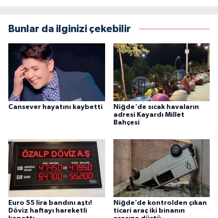
Bunlar da ilginizi çekebilir
Cansever hayatını kaybetti
Niğde'de sıcak havaların
adresi Kayardı Millet
Bahçesi
Euro 55 lira bandını aştı!
Niğde’de kontrolden çıkan
Döviz haftayı hareketli
ticari araç iki binanın