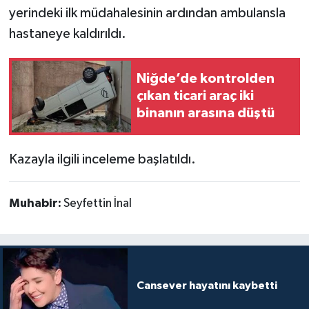
yerindeki ilk müdahalesinin ardından ambulansla
hastaneye kaldırıldı.
Niğde’de kontrolden
çıkan ticari araç iki
binanın arasına düştü
Kazayla ilgili inceleme başlatıldı.
Muhabir:
Seyfettin İnal
Cansever hayatını kaybetti