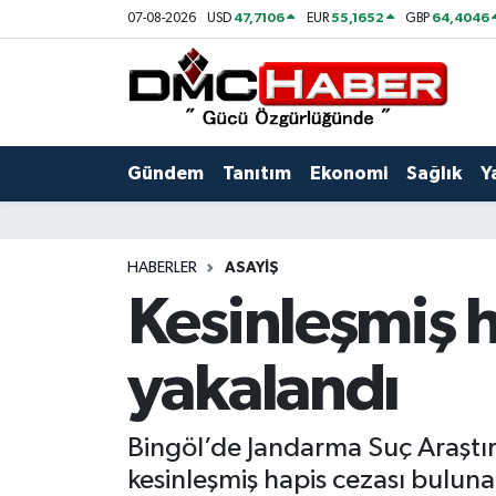
47,7106
55,1652
64,4046
07-08-2026
USD
EUR
GBP
Gündem
Nöbetçi Eczaneler
Tanıtım
Hava Durumu
Gündem
Tanıtım
Ekonomi
Sağlık
Y
Ekonomi
Trafik Durumu
Sağlık
Süper Lig Puan Durumu ve Fikstür
HABERLER
ASAYIŞ
Kesinleşmiş h
Yaşam
Tüm Manşetler
yakalandı
Kültür
Son Dakika Haberleri
Spor
Haber Arşivi
Bingöl’de Jandarma Suç Araştırm
kesinleşmiş hapis cezası buluna
Siyaset