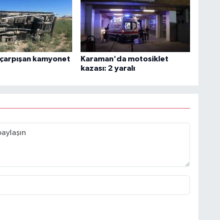
 çarpışan kamyonet
Karaman'da motosiklet
kazası: 2 yaralı