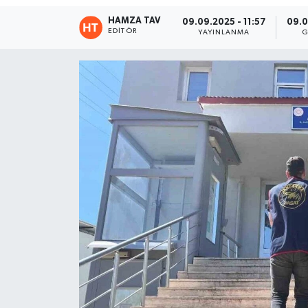
HAMZA TAV
09.09.2025 - 11:57
09.0
Eğitim
EDITÖR
YAYINLANMA
G
Teknoloji
Asayiş
Resmi İlan