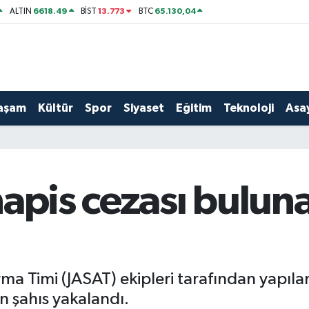
6618.49
13.773
65.130,04
ALTIN
BİST
BTC
aşam
Kültür
Spor
Siyaset
Eğitim
Teknoloji
Asay
apis cezası buluna
a Timi (JASAT) ekipleri tarafından yapılan
n şahıs yakalandı.