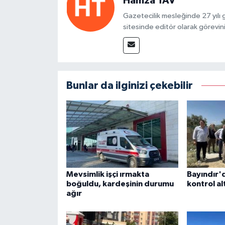
Hamza TAV
Gazetecilik mesleğinde 27 yılı
sitesinde editör olarak görevin
Bunlar da ilginizi çekebilir
Mevsimlik işçi ırmakta
Bayındır'
boğuldu, kardeşinin durumu
kontrol alt
ağır