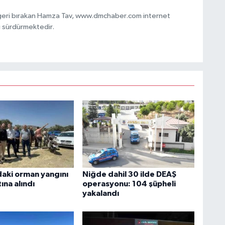
 geri bırakan Hamza Tav, www.dmchaber.com internet
i sürdürmektedir.
daki orman yangını
Niğde dahil 30 ilde DEAŞ
ına alındı
operasyonu: 104 şüpheli
yakalandı