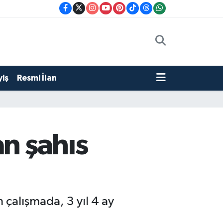
iş
Resmi İlan
n şahıs
 çalışmada, 3 yıl 4 ay