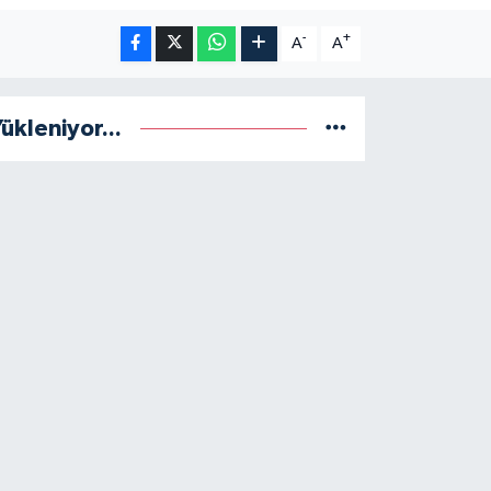
-
+
A
A
ükleniyor...