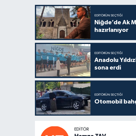
EDITÖRÜN SEÇTIĞI
Niğde’de Ak M
hazırlanıyor
EDITÖRÜN SEÇTIĞI
Anadolu Yıldızl
sona erdi
EDITÖRÜN SEÇTIĞI
Otomobil bahçe
EDITÖR