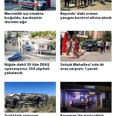
Mevsimlik işçi ırmakta
Bayındır'daki orman
boğuldu, kardeşinin
yangını kontrol altına alındı
durumu ağır
Niğde dahil 30 ilde DEAŞ
Selçuk Mahallesi'nde iki
operasyonu: 104 şüpheli
araç çarpıştı: 1 yaralı
yakalandı
Traktörle çarpışan
Karaman'da motosiklet