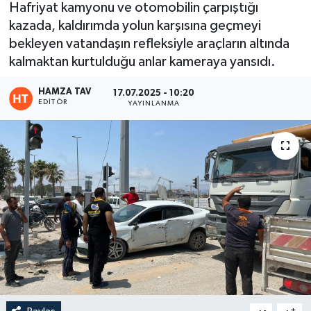
Hafriyat kamyonu ve otomobilin çarpıştığı
kazada, kaldırımda yolun karşısına geçmeyi
Eğitim
bekleyen vatandaşın refleksiyle araçların altında
Teknoloji
kalmaktan kurtulduğu anlar kameraya yansıdı.
HAMZA TAV
17.07.2025 - 10:20
Asayiş
EDITÖR
YAYINLANMA
Resmi İlan
-
+