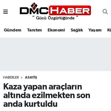
Gündem
Nöbetçi Eczaneler
Gündem
Tanıtım
Ekonomi
Sağlık
Yaşam
K
Tanıtım
Hava Durumu
Ekonomi
Trafik Durumu
Sağlık
Süper Lig Puan Durumu ve Fikstür
Yaşam
Tüm Manşetler
HABERLER
ASAYIŞ
Kültür
Son Dakika Haberleri
Kaza yapan araçların
altında ezilmekten son
Spor
Haber Arşivi
anda kurtuldu
Siyaset