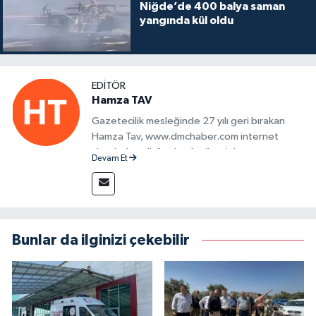
Niğde’de 400 balya saman
yangında kül oldu
EDITÖR
Hamza TAV
Gazetecilik mesleğinde 27 yılı geri bırakan
Hamza Tav, www.dmchaber.com internet
sitesinde editör olarak görevini
Devam Et
sürdürmektedir.
Bunlar da ilginizi çekebilir