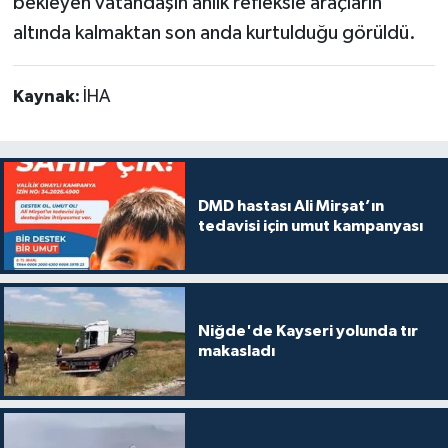
bekleyen vatandaşın anlık refleksle araçların
altında kalmaktan son anda kurtulduğu görüldü.
Kaynak:
İHA
DMD hastası Ali Mirşat’ın
tedavisi için umut kampanyası
Niğde'de Kayseri yolunda tır
makasladı