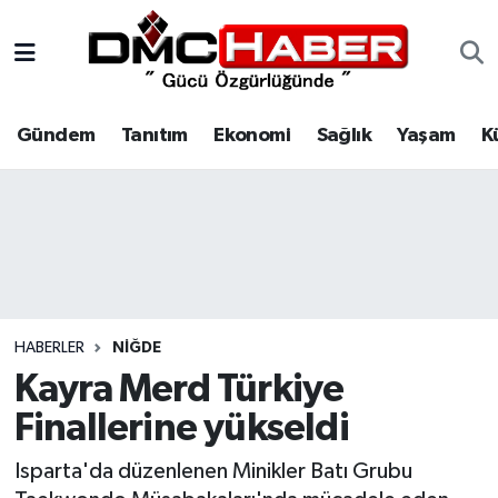
Gündem
Nöbetçi Eczaneler
Gündem
Tanıtım
Ekonomi
Sağlık
Yaşam
K
Tanıtım
Hava Durumu
Ekonomi
Trafik Durumu
Sağlık
Süper Lig Puan Durumu ve Fikstür
Yaşam
Tüm Manşetler
HABERLER
NIĞDE
Kültür
Son Dakika Haberleri
Kayra Merd Türkiye
Finallerine yükseldi
Spor
Haber Arşivi
Isparta'da düzenlenen Minikler Batı Grubu
Siyaset