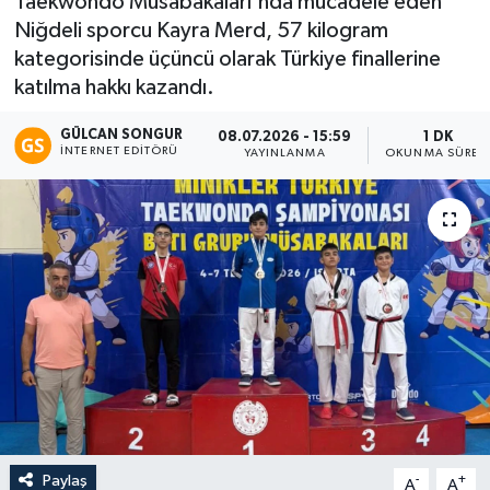
Taekwondo Müsabakaları'nda mücadele eden
Niğdeli sporcu Kayra Merd, 57 kilogram
Eğitim
kategorisinde üçüncü olarak Türkiye finallerine
katılma hakkı kazandı.
Teknoloji
GÜLCAN SONGUR
08.07.2026 - 15:59
1 DK
Asayiş
İNTERNET EDITÖRÜ
YAYINLANMA
OKUNMA SÜRES
Resmi İlan
Paylaş
-
+
A
A