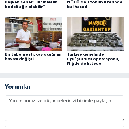
Başkan Kenar: "Bir ihmalin
NÖHÜ’de 3 tonun üzerinde
bedeli ağır olabilir"
bal hasadı
Bir tabela astı, çay ocağının
Türkiye genelinde
havası değişti
uyu*şturucu operasyonu,
Niğde de listede
Yorumlar