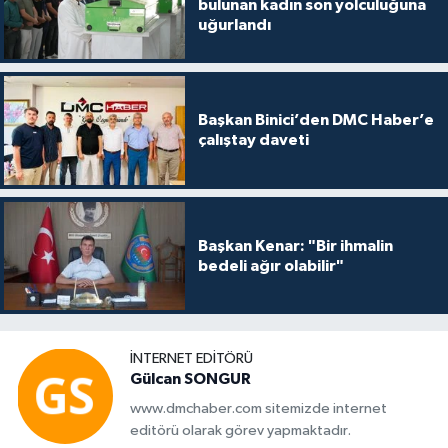
bulunan kadın son yolculuğuna
uğurlandı
Başkan Binici’den DMC Haber’e
çalıştay daveti
Başkan Kenar: "Bir ihmalin
bedeli ağır olabilir"
İNTERNET EDITÖRÜ
Gülcan SONGUR
www.dmchaber.com sitemizde internet
editörü olarak görev yapmaktadır.