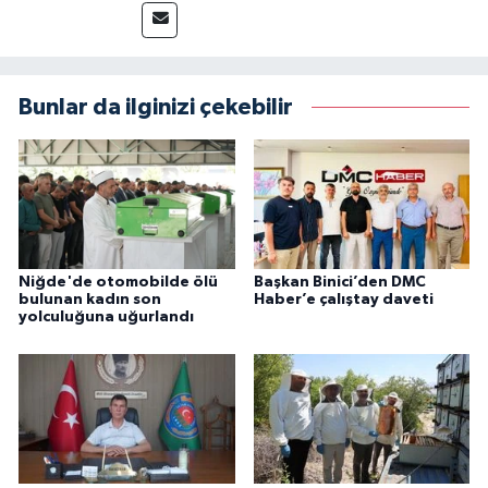
Bunlar da ilginizi çekebilir
Niğde'de otomobilde ölü
Başkan Binici’den DMC
bulunan kadın son
Haber’e çalıştay daveti
yolculuğuna uğurlandı