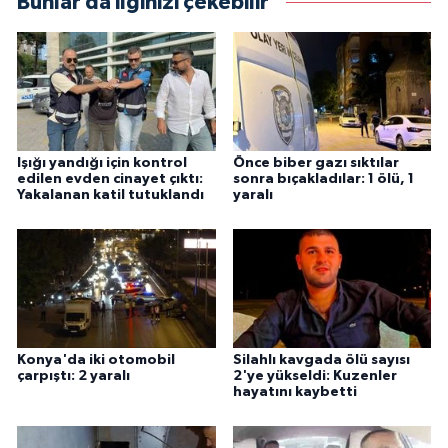
Bunlar da ilginizi çekebilir
Işığı yandığı için kontrol
Önce biber gazı sıktılar
edilen evden cinayet çıktı:
sonra bıçakladılar: 1 ölü, 1
Yakalanan katil tutuklandı
yaralı
Konya'da iki otomobil
Silahlı kavgada ölü sayısı
çarpıştı: 2 yaralı
2'ye yükseldi: Kuzenler
hayatını kaybetti