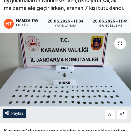
uygulamalarda tarihi eser ve çok sayıda kaçak
malzeme ele geçirilirken, aranan 7 kişi tutuklandı.
Eğitim
HAMZA TAV
28.06.2026 - 11:04
28.06.2026 - 11:49
Teknoloji
EDITÖR
YAYINLANMA
GÜNCELLEME
Asayiş
Resmi İlan
Paylaş
-
+
A
A
Karaman'da jandarma ekiplerinin gerçekleştirdiği