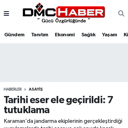
Gündem
Nöbetçi Eczaneler
Gündem
Tanıtım
Ekonomi
Sağlık
Yaşam
K
Tanıtım
Hava Durumu
Ekonomi
Trafik Durumu
Sağlık
Süper Lig Puan Durumu ve Fikstür
Yaşam
Tüm Manşetler
HABERLER
ASAYIŞ
Kültür
Son Dakika Haberleri
Tarihi eser ele geçirildi: 7
tutuklama
Spor
Haber Arşivi
Karaman'da jandarma ekiplerinin gerçekleştirdiği
Siyaset