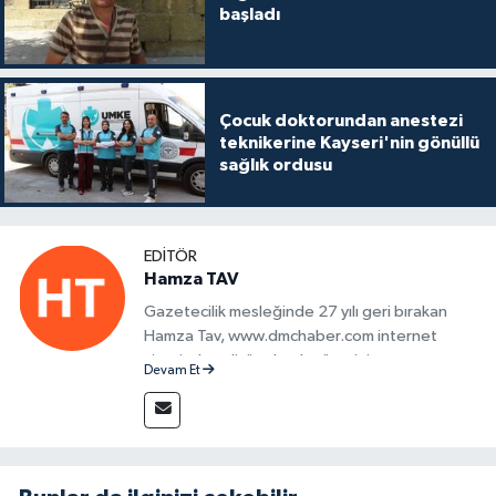
başladı
Çocuk doktorundan anestezi
teknikerine Kayseri'nin gönüllü
sağlık ordusu
EDITÖR
Hamza TAV
Gazetecilik mesleğinde 27 yılı geri bırakan
Hamza Tav, www.dmchaber.com internet
sitesinde editör olarak görevini
Devam Et
sürdürmektedir.