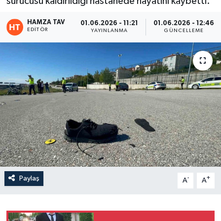
sürücüsü kaldırıldığı hastanede hayatını kaybetti.
Eğitim
HAMZA TAV
01.06.2026 - 11:21
01.06.2026 - 12:46
EDITÖR
YAYINLANMA
GÜNCELLEME
Teknoloji
Asayiş
Resmi İlan
Paylaş
-
+
A
A