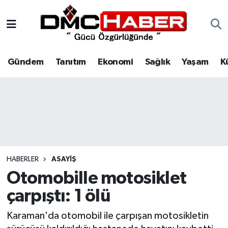
Gündem
Nöbetçi Eczaneler
Gündem
Tanıtım
Ekonomi
Sağlık
Yaşam
K
Tanıtım
Hava Durumu
Ekonomi
Trafik Durumu
Sağlık
Süper Lig Puan Durumu ve Fikstür
Yaşam
Tüm Manşetler
HABERLER
ASAYIŞ
Kültür
Son Dakika Haberleri
Otomobille motosiklet
çarpıştı: 1 ölü
Spor
Haber Arşivi
Karaman'da otomobil ile çarpışan motosikletin
Siyaset