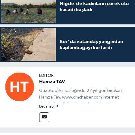
Niğde'de kadınların çörek otu
hasadı başladı
Bor'da vatandaş yangından
kaplumbağayı kurtardı
EDITÖR
Hamza TAV
Gazetecilik mesleğinde 27 yılı geri bırakan
Hamza Tav, www.dmchaber.com internet
sitesinde editör olarak görevini
Devam Et
sürdürmektedir.