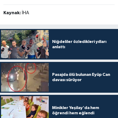
Kaynak:
İHA
Niğdeliler özledikleri yılları
anlattı
Pasajda ölü bulunan Eyüp Can
davası sürüyor
Minikler Yeşilay'da hem
öğrendi hem eğlendi