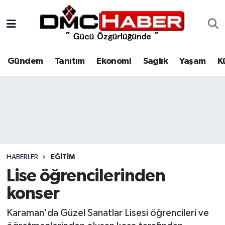
Gündem
Nöbetçi Eczaneler
Gündem
Tanıtım
Ekonomi
Sağlık
Yaşam
K
Tanıtım
Hava Durumu
Ekonomi
Trafik Durumu
Sağlık
Süper Lig Puan Durumu ve Fikstür
Yaşam
Tüm Manşetler
HABERLER
EĞITIM
Kültür
Son Dakika Haberleri
Lise öğrencilerinden
konser
Spor
Haber Arşivi
Karaman'da Güzel Sanatlar Lisesi öğrencileri ve
Siyaset