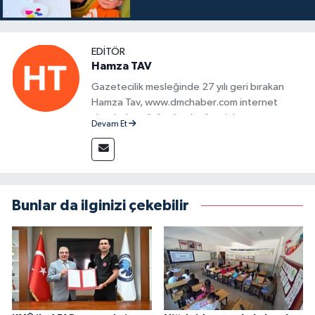
EDITÖR
Hamza TAV
Gazetecilik mesleğinde 27 yılı geri bırakan
Hamza Tav, www.dmchaber.com internet
sitesinde editör olarak görevini
Devam Et
sürdürmektedir.
Bunlar da ilginizi çekebilir