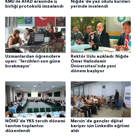
KMÜ ile AFAD arasında iş
Niğde'de yaz okulu kursları
birliği protokolü imzalandı
yerinde incelendi
Uzmanlardan öğrencilere
Rektör Uslu açıkladı: Niğde
uyarı: 'Tercihleri son güne
Ömer Halisdemir
bırakmayın'
Üniversitesi’nde yeni
dönem başlıyor
NÖHÜ'de YKS tercih dönemi
Mersin'de gençler dijital
tanıtım toplantısı
kariyer için LinkedIn eğitimi
düzenlendi
aldı