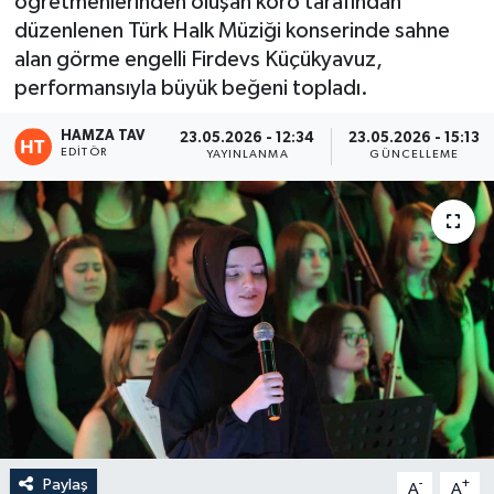
öğretmenlerinden oluşan koro tarafından
düzenlenen Türk Halk Müziği konserinde sahne
Eğitim
alan görme engelli Firdevs Küçükyavuz,
performansıyla büyük beğeni topladı.
Teknoloji
HAMZA TAV
23.05.2026 - 12:34
23.05.2026 - 15:13
Asayiş
EDITÖR
YAYINLANMA
GÜNCELLEME
Resmi İlan
Paylaş
-
+
A
A