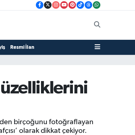
iş
Resmi İlan
üzelliklerini
nden birçoğunu fotoğraflayan
çısı’ olarak dikkat çekiyor.