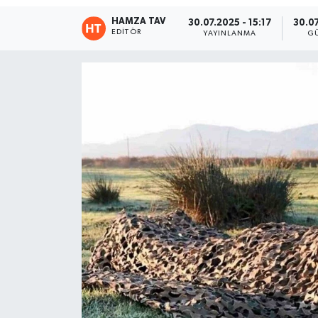
HAMZA TAV
30.07.2025 - 15:17
30.07
Eğitim
EDITÖR
YAYINLANMA
G
Teknoloji
Asayiş
Resmi İlan