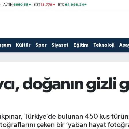
6660.55
13.779
64.998,24
ALTIN
BİST
BTC
aşam
Kültür
Spor
Siyaset
Eğitim
Teknoloji
Asay
cı, doğanın gizli g
kpınar, Türkiye’de bulunan 450 kuş türü
toğraflarını çeken bir ’yaban hayat fotoğraf