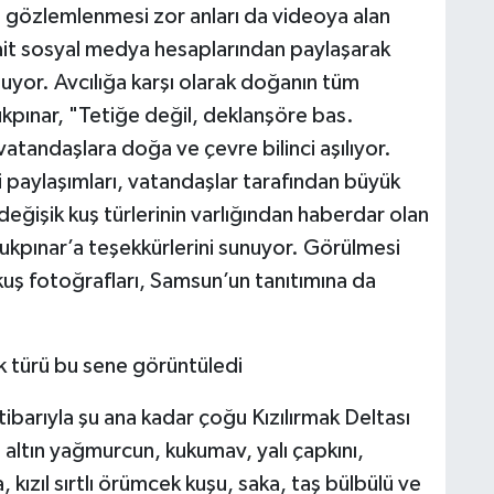
 ve gözlemlenmesi zor anları da videoya alan
 ait sosyal medya hesaplarından paylaşarak
uyor. Avcılığa karşı olarak doğanın tüm
kpınar, "Tetiğe değil, deklanşöre bas.
tandaşlara doğa ve çevre bilinci aşılıyor.
paylaşımları, vatandaşlar tarafından büyük
değişik kuş türlerinin varlığından haberdar olan
kpınar’a teşekkürlerini sunuyor. Görülmesi
kuş fotoğrafları, Samsun’un tanıtımına da
ok türü bu sene görüntüledi
itibarıyla şu ana kadar çoğu Kızılırmak Deltası
, altın yağmurcun, kukumav, yalı çapkını,
, kızıl sırtlı örümcek kuşu, saka, taş bülbülü ve