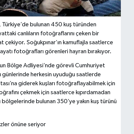
, Türkiye’de bulunan 450 kuş türünden
taki canlıların fotoğraflarını çeken bir
at çekiyor. Soğukpınar’ın kamuflajla saatlerce
yatı fotoğrafları görenleri hayran bırakıyor.
msun Bölge Adliyesi’nde görevli Cumhuriyet
ğu günlerinde herkesin uyuduğu saatlerde
tası’na giderek kuşları fotoğraflayabilmek için
toğrafını çekmek için saatlerce kıpırdamadan
lı bölgelerinde bulunan 350’ye yakın kuş türünü
özler önüne seriyor