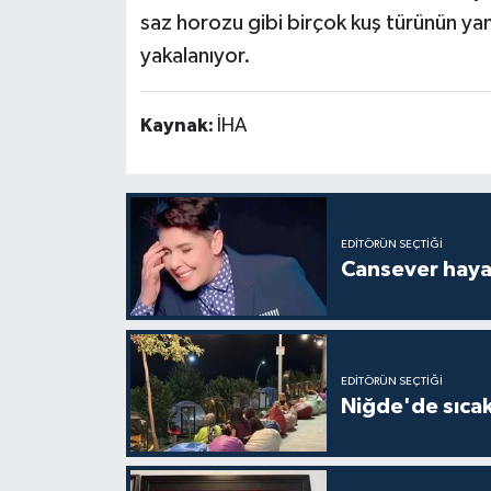
saz horozu gibi birçok kuş türünün yanı 
yakalanıyor.
Kaynak:
İHA
EDITÖRÜN SEÇTIĞI
Cansever hayat
EDITÖRÜN SEÇTIĞI
Niğde'de sıcak