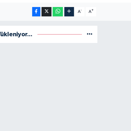
-
+
A
A
ükleniyor...