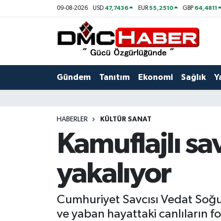
47,7436
55,2510
64,4811
09-08-2026
USD
EUR
GBP
Gündem
Nöbetçi Eczaneler
Tanıtım
Hava Durumu
Gündem
Tanıtım
Ekonomi
Sağlık
Y
Ekonomi
Trafik Durumu
Sağlık
Süper Lig Puan Durumu ve Fikstür
HABERLER
KÜLTÜR SANAT
Kamuflajlı sav
Yaşam
Tüm Manşetler
yakalıyor
Kültür
Son Dakika Haberleri
Spor
Haber Arşivi
Cumhuriyet Savcısı Vedat Soğu
ve yaban hayattaki canlıların fo
Siyaset