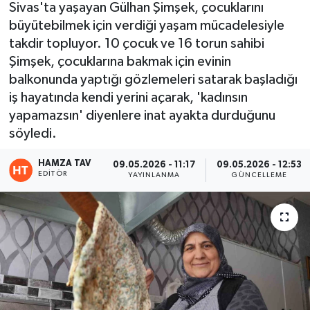
Sivas'ta yaşayan Gülhan Şimşek, çocuklarını
büyütebilmek için verdiği yaşam mücadelesiyle
Eğitim
takdir topluyor. 10 çocuk ve 16 torun sahibi
Teknoloji
Şimşek, çocuklarına bakmak için evinin
balkonunda yaptığı gözlemeleri satarak başladığı
Asayiş
iş hayatında kendi yerini açarak, 'kadınsın
yapamazsın' diyenlere inat ayakta durduğunu
Resmi İlan
söyledi.
HAMZA TAV
09.05.2026 - 11:17
09.05.2026 - 12:53
EDITÖR
YAYINLANMA
GÜNCELLEME