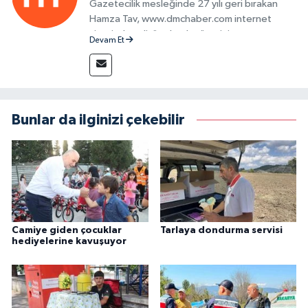
Gazetecilik mesleğinde 27 yılı geri bırakan
Hamza Tav, www.dmchaber.com internet
sitesinde editör olarak görevini
Devam Et
sürdürmektedir.
Bunlar da ilginizi çekebilir
Camiye giden çocuklar
Tarlaya dondurma servisi
hediyelerine kavuşuyor