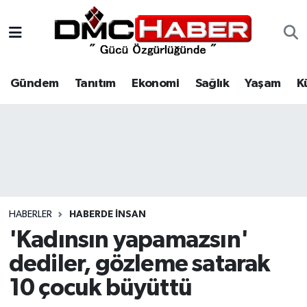
Gündem
Nöbetçi Eczaneler
Gündem
Tanıtım
Ekonomi
Sağlık
Yaşam
K
Tanıtım
Hava Durumu
Ekonomi
Trafik Durumu
Sağlık
Süper Lig Puan Durumu ve Fikstür
Yaşam
Tüm Manşetler
HABERLER
HABERDE INSAN
Kültür
Son Dakika Haberleri
'Kadınsın yapamazsın'
dediler, gözleme satarak
Spor
Haber Arşivi
10 çocuk büyüttü
Siyaset