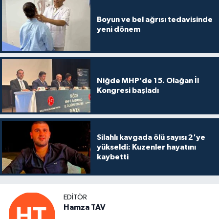
Boyun ve bel ağrısı tedavisinde
yeni dönem
Niğde MHP’de 15. Olağan İl
Kongresi başladı
Silahlı kavgada ölü sayısı 2'ye
yükseldi: Kuzenler hayatını
kaybetti
EDITÖR
Hamza TAV