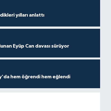
ikleri yılları anlattı
lunan Eyüp Can davası sürüyor
ay'da hem öğrendi hem eğlendi