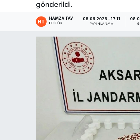
gönderildi.
Eğitim
HAMZA TAV
08.06.2026 - 17:11
08.0
EDITÖR
YAYINLANMA
G
Teknoloji
Asayiş
Resmi İlan