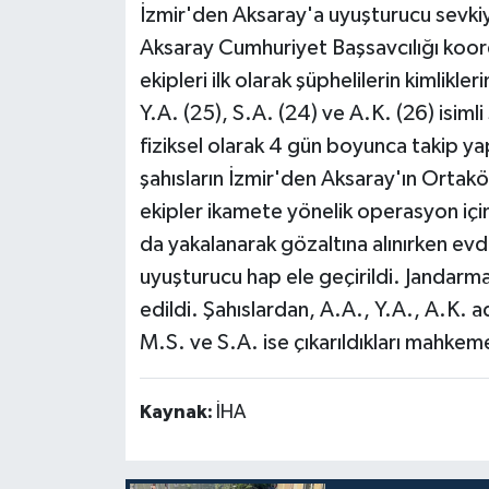
İzmir'den Aksaray'a uyuşturucu sevkiya
Aksaray Cumhuriyet Başsavcılığı koor
ekipleri ilk olarak şüphelilerin kimlikler
Y.A. (25), S.A. (24) ve A.K. (26) isimli
fiziksel olarak 4 gün boyunca takip yapt
şahısların İzmir'den Aksaray'ın Ortaköy
ekipler ikamete yönelik operasyon iç
da yakalanarak gözaltına alınırken ev
uyuşturucu hap ele geçirildi. Jandarma
edildi. Şahıslardan, A.A., Y.A., A.K. adl
M.S. ve S.A. ise çıkarıldıkları mahke
Kaynak:
İHA