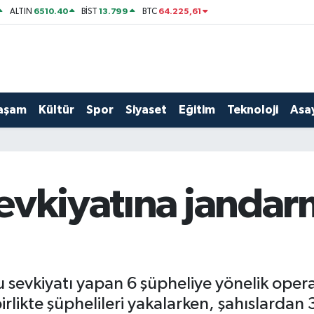
6510.40
13.799
64.225,61
ALTIN
BİST
BTC
aşam
Kültür
Spor
Siyaset
Eğitim
Teknoloji
Asay
evkiyatına jandar
u sevkiyatı yapan 6 şüpheliye yönelik op
rlikte şüphelileri yakalarken, şahıslardan