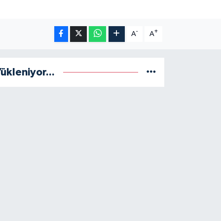
-
+
A
A
ükleniyor...