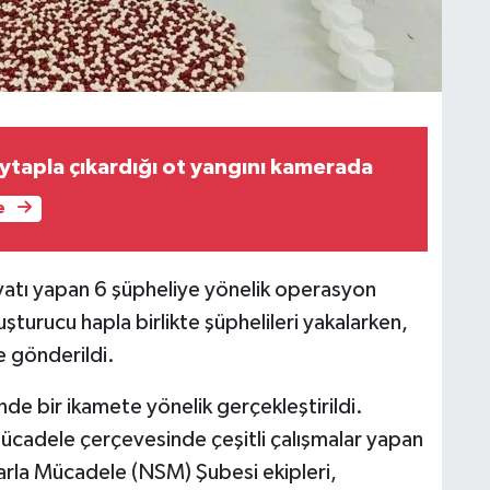
ytapla çıkardığı ot yangını kamerada
e
yatı yapan 6 şüpheliye yönelik operasyon
turucu hapla birlikte şüphelileri yakalarken,
e gönderildi.
de bir ikamete yönelik gerçekleştirildi.
mücadele çerçevesinde çeşitli çalışmalar yapan
arla Mücadele (NSM) Şubesi ekipleri,