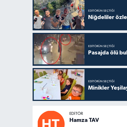
EDITÖRÜN SEÇTIĞI
Niğdeliler özled
EDITÖRÜN SEÇTIĞI
Pasajda ölü bu
EDITÖRÜN SEÇTIĞI
Minikler Yeşil
EDITÖR
Hamza TAV