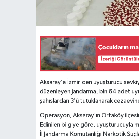
Çocukların ma
İçeriği Görüntül
Aksaray'a İzmir'den uyuşturucu sevki
düzenleyen jandarma, bin 64 adet uyuş
şahıslardan 3'ü tutuklanarak cezaevin
Operasyon, Aksaray'ın Ortaköy ilçesin
Edinilen bilgiye göre, uyuşturucuyla 
İl Jandarma Komutanlığı Narkotik Suçl