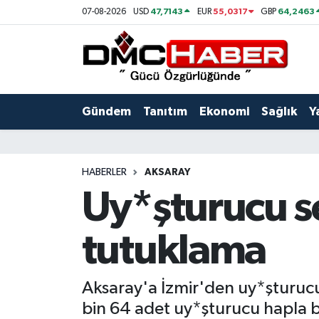
47,7143
55,0317
64,2463
07-08-2026
USD
EUR
GBP
Gündem
Nöbetçi Eczaneler
Tanıtım
Hava Durumu
Gündem
Tanıtım
Ekonomi
Sağlık
Y
Ekonomi
Trafik Durumu
Sağlık
Süper Lig Puan Durumu ve Fikstür
HABERLER
AKSARAY
Uy*şturucu s
Yaşam
Tüm Manşetler
tutuklama
Kültür
Son Dakika Haberleri
Spor
Haber Arşivi
Aksaray'a İzmir'den uy*şturuc
bin 64 adet uy*şturucu hapla bi
Siyaset