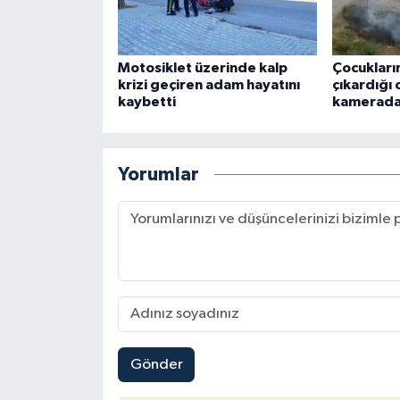
Motosiklet üzerinde kalp
Çocukları
krizi geçiren adam hayatını
çıkardığı 
kaybetti
kamerad
Yorumlar
Gönder