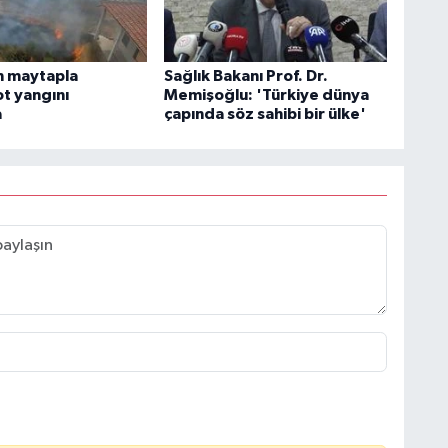
n maytapla
Sağlık Bakanı Prof. Dr.
ot yangını
Memişoğlu: 'Türkiye dünya
a
çapında söz sahibi bir ülke'