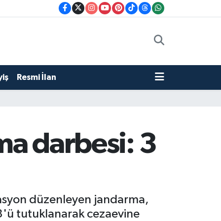
iş
Resmi İlan
ma darbesi: 3
erasyon düzenleyen jandarma,
 3'ü tutuklanarak cezaevine