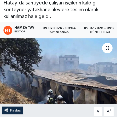
Hatay'da şantiyede çalışan işçilerin kaldığı
konteyner yatakhane alevlere teslim olarak
Eğitim
kullanılmaz hale geldi.
Teknoloji
HAMZA TAV
09.07.2026 - 09:04
09.07.2026 - 09:26
EDITÖR
YAYINLANMA
GÜNCELLEME
Asayiş
Resmi İlan
Paylaş
-
+
A
A