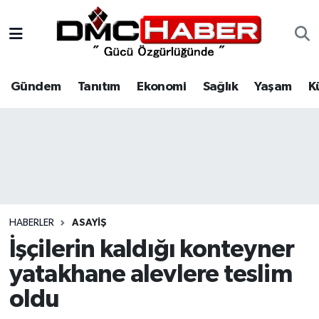
Gündem
Nöbetçi Eczaneler
Gündem
Tanıtım
Ekonomi
Sağlık
Yaşam
K
Tanıtım
Hava Durumu
Ekonomi
Trafik Durumu
Sağlık
Süper Lig Puan Durumu ve Fikstür
Yaşam
Tüm Manşetler
HABERLER
ASAYIŞ
Kültür
Son Dakika Haberleri
İşçilerin kaldığı konteyner
yatakhane alevlere teslim
Spor
Haber Arşivi
oldu
Siyaset