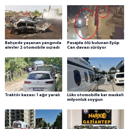
Bahçede yaşanan yangında
Pasajda ölü bulunan Eyüp
alevler 2 otomobile sıçradı
Can davası sürüyor
Traktör kazası: 1 ağır yaralı
Lüks otomobille kar maskeli
milyonluk soygun