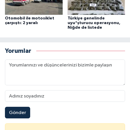
Otomobil ile motosiklet
Türkiye genelinde
çarpıştı: 2 yaralı
uyu*şturucu operasyonu,
Niğde de listede
Yorumlar
Gönder