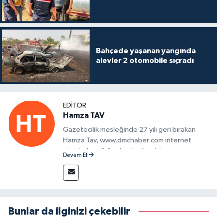
Bahçede yaşanan yangında
alevler 2 otomobile sıçradı
EDITÖR
Hamza TAV
Gazetecilik mesleğinde 27 yılı geri bırakan
Hamza Tav, www.dmchaber.com internet
sitesinde editör olarak görevini
Devam Et
sürdürmektedir.
Bunlar da ilginizi çekebilir