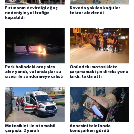
Fırtınanın devirdiği ağaç
Kovada yakılan kağıtlar
nedeniyle yol trafiğe
tekrar alevlendi
kapatıldı
Park halindeki araç alev
Önündeki motosiklete
alev yandı, vatandaşlar su
çarpmamak için direksiyonu
şişesi ile söndürmeye çalıştı
kırdı, takla attı
Motosiklet ile otomobil
Annesini telefonda
çarpıştı: 2 yaralı
konuşurken gördü