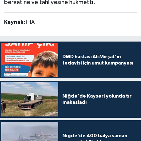
beraatine ve tahliyesine hükmetti.
Kaynak:
İHA
DMD hastası Ali Mirşat’ın
tedavisi için umut kampanyası
Niğde'de Kayseri yolunda tır
makasladı
Niğde’de 400 balya saman