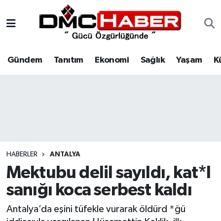
Gündem
Nöbetçi Eczaneler
Gündem
Tanıtım
Ekonomi
Sağlık
Yaşam
K
Tanıtım
Hava Durumu
Ekonomi
Trafik Durumu
Sağlık
Süper Lig Puan Durumu ve Fikstür
Yaşam
Tüm Manşetler
HABERLER
ANTALYA
Kültür
Son Dakika Haberleri
Mektubu delil sayıldı, kat*l
sanığı koca serbest kaldı
Spor
Haber Arşivi
Antalya’da eşini tüfekle vurarak öldürd *ğü
Siyaset