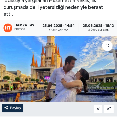
iddiasıyla yargılanan Hüsamettin Keklik, ilk
duruşmada delil yetersizliği nedeniyle beraat
Eğitim
etti.
Teknoloji
HAMZA TAV
25.06.2025 - 14:54
25.06.2025 - 15:12
EDITÖR
YAYINLANMA
GÜNCELLEME
Asayiş
Resmi İlan
Paylaş
-
+
A
A