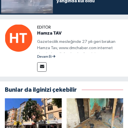
yangında kül oldu
EDITÖR
Hamza TAV
Gazetecilik mesleğinde 27 yılı geri bırakan
Hamza Tav, www.dmchaber.com internet
sitesinde editör olarak görevini
Devam Et
sürdürmektedir.
Bunlar da ilginizi çekebilir