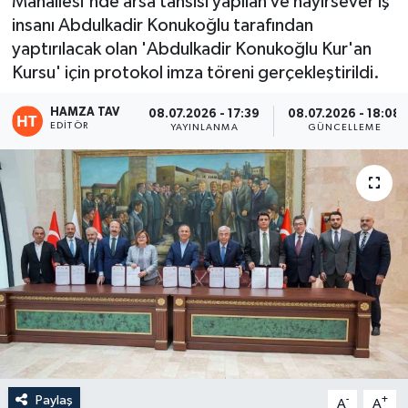
Mahallesi'nde arsa tahsisi yapılan ve hayırsever iş
insanı Abdulkadir Konukoğlu tarafından
Eğitim
yaptırılacak olan 'Abdulkadir Konukoğlu Kur'an
Kursu' için protokol imza töreni gerçekleştirildi.
Teknoloji
HAMZA TAV
08.07.2026 - 17:39
08.07.2026 - 18:08
Asayiş
EDITÖR
YAYINLANMA
GÜNCELLEME
Resmi İlan
Paylaş
-
+
A
A