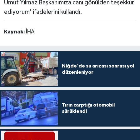
Umut Yılmaz Başkanımıza canı gönülden teşekkür
ediyorum' ifadelerini kullandı.
Kaynak:
İHA
Niğde’de su arızası sonrası yol
düzenleniyor
Tırın çarptığı otomobil
sürüklendi