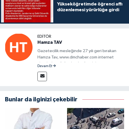
Yükseköğretimde öğrenci affı
düzenlemesi yürürlüğe girdi
EDITÖR
Hamza TAV
Gazetecilik mesleğinde 27 yılı geri bırakan
Hamza Tav, www.dmchaber.com internet
sitesinde editör olarak görevini
Devam Et
sürdürmektedir.
Bunlar da ilginizi çekebilir