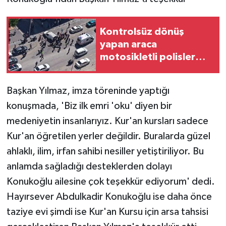
Kontrolsüz dönüş
yapan araca
motosikletli polisler
çarptı: 2 polis yaralandı
Başkan Yılmaz, imza töreninde yaptığı
konuşmada, 'Biz ilk emri 'oku' diyen bir
medeniyetin insanlarıyız. Kur'an kursları sadece
Kur'an öğretilen yerler değildir. Buralarda güzel
ahlaklı, ilim, irfan sahibi nesiller yetiştiriliyor. Bu
anlamda sağladığı desteklerden dolayı
Konukoğlu ailesine çok teşekkür ediyorum' dedi.
Hayırsever Abdulkadir Konukoğlu ise daha önce
taziye evi şimdi ise Kur'an Kursu için arsa tahsisi