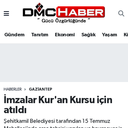
Gündem
Nöbetçi Eczaneler
Gündem
Tanıtım
Ekonomi
Sağlık
Yaşam
K
Tanıtım
Hava Durumu
Ekonomi
Trafik Durumu
Sağlık
Süper Lig Puan Durumu ve Fikstür
Yaşam
Tüm Manşetler
HABERLER
GAZIANTEP
Kültür
Son Dakika Haberleri
İmzalar Kur'an Kursu için
atıldı
Spor
Haber Arşivi
Şehitkamil Belediyesi tarafından 15 Temmuz
Siyaset