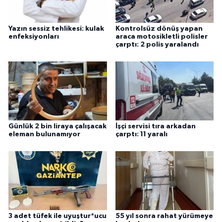
Yazın sessiz tehlikesi: kulak
Kontrolsüz dönüş yapan
enfeksiyonları
araca motosikletli polisler
çarptı: 2 polis yaralandı
Günlük 2 bin liraya çalışacak
İşçi servisi tıra arkadan
eleman bulunamıyor
çarptı: 11 yaralı
3 adet tüfek ile uyuştur*ucu
55 yıl sonra rahat yürümeye