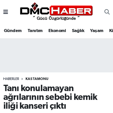
Gündem
Nöbetçi Eczaneler
Gündem
Tanıtım
Ekonomi
Sağlık
Yaşam
K
Tanıtım
Hava Durumu
Ekonomi
Trafik Durumu
Sağlık
Süper Lig Puan Durumu ve Fikstür
Yaşam
Tüm Manşetler
HABERLER
KASTAMONU
Kültür
Son Dakika Haberleri
Tanı konulamayan
ağrılarının sebebi kemik
Spor
Haber Arşivi
iliği kanseri çıktı
Siyaset