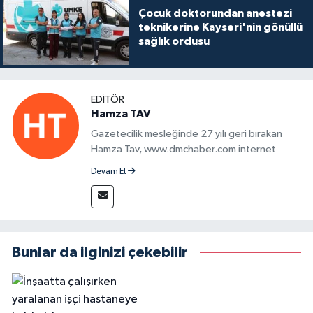
Çocuk doktorundan anestezi
teknikerine Kayseri'nin gönüllü
sağlık ordusu
EDITÖR
Hamza TAV
Gazetecilik mesleğinde 27 yılı geri bırakan
Hamza Tav, www.dmchaber.com internet
sitesinde editör olarak görevini
Devam Et
sürdürmektedir.
Bunlar da ilginizi çekebilir