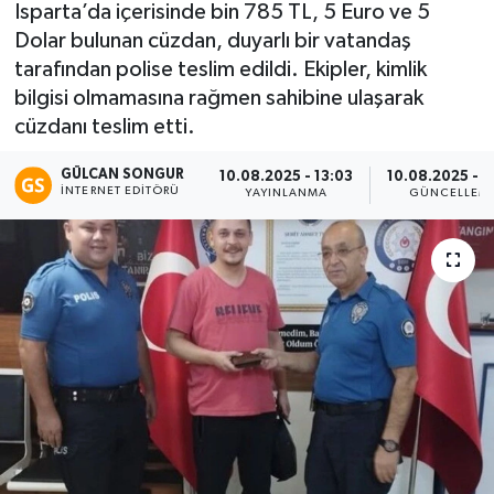
Isparta’da içerisinde bin 785 TL, 5 Euro ve 5
Dolar bulunan cüzdan, duyarlı bir vatandaş
Eğitim
tarafından polise teslim edildi. Ekipler, kimlik
Teknoloji
bilgisi olmamasına rağmen sahibine ulaşarak
cüzdanı teslim etti.
Asayiş
GÜLCAN SONGUR
10.08.2025 - 13:03
10.08.2025 - 1
İNTERNET EDITÖRÜ
YAYINLANMA
GÜNCELLEM
Resmi İlan