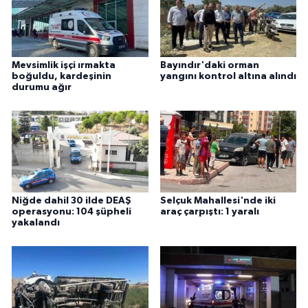
Mevsimlik işçi ırmakta
Bayındır'daki orman
boğuldu, kardeşinin
yangını kontrol altına alındı
durumu ağır
Niğde dahil 30 ilde DEAŞ
Selçuk Mahallesi'nde iki
operasyonu: 104 şüpheli
araç çarpıştı: 1 yaralı
yakalandı