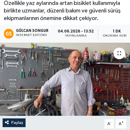
Özellikle yaz aylarında artan bisiklet kullanımıyla
birlikte uzmanlar, düzenli bakım ve güvenli sürüş
Eğitim
ekipmanlarının önemine dikkat çekiyor.
Teknoloji
GÜLCAN SONGUR
04.06.2026 - 13:52
1 DK
İNTERNET EDITÖRÜ
YAYINLANMA
OKUNMA SÜRES
Asayiş
Resmi İlan
Paylaş
-
+
A
A