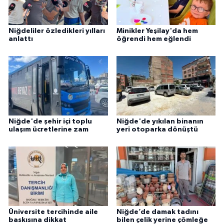
Niğdeliler özledikleri yılları
Minikler Yeşilay'da hem
anlattı
öğrendi hem eğlendi
Niğde'de şehir içi toplu
Niğde'de yıkılan binanın
ulaşım ücretlerine zam
yeri otoparka dönüştü
Üniversite tercihinde aile
Niğde’de damak tadını
baskısına dikkat
bilen çelik yerine çömleğe