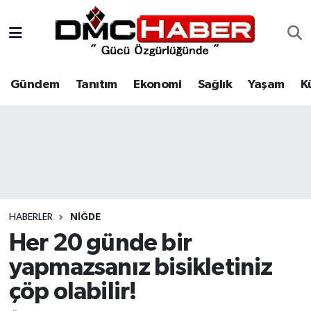
Gündem
Nöbetçi Eczaneler
Gündem
Tanıtım
Ekonomi
Sağlık
Yaşam
K
Tanıtım
Hava Durumu
Ekonomi
Trafik Durumu
Sağlık
Süper Lig Puan Durumu ve Fikstür
Yaşam
Tüm Manşetler
HABERLER
NIĞDE
Kültür
Son Dakika Haberleri
Her 20 günde bir
yapmazsanız bisikletiniz
Spor
Haber Arşivi
çöp olabilir!
Siyaset