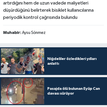
artırdığını hem de uzun vadede maliyetleri
düşürdüğünü belirterek bisiklet kullanıcılarına
periyodik kontrol çağrısında bulundu
Muhabir:
Aysu Sönmez
Niğdeliler özledikleri yılları
anlattı
Pasajda ölü bulunan Eyüp Can
davası sürüyor