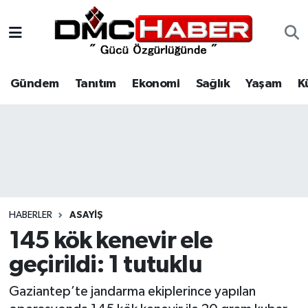
Gündem
Nöbetçi Eczaneler
Gündem
Tanıtım
Ekonomi
Sağlık
Yaşam
K
Tanıtım
Hava Durumu
Ekonomi
Trafik Durumu
Sağlık
Süper Lig Puan Durumu ve Fikstür
Yaşam
Tüm Manşetler
HABERLER
ASAYIŞ
Kültür
Son Dakika Haberleri
145 kök kenevir ele
geçirildi: 1 tutuklu
Spor
Haber Arşivi
Gaziantep’te jandarma ekiplerince yapılan
Siyaset