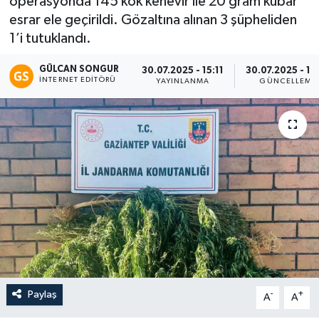
operasyonda 145 kök kenevir ile 20 gram kubar
esrar ele geçirildi. Gözaltına alınan 3 şüpheliden
Eğitim
1’i tutuklandı.
Teknoloji
GÜLCAN SONGUR
30.07.2025 - 15:11
30.07.2025 - 15
İNTERNET EDITÖRÜ
YAYINLANMA
GÜNCELLEME
Asayiş
Resmi İlan
Paylaş
-
+
A
A