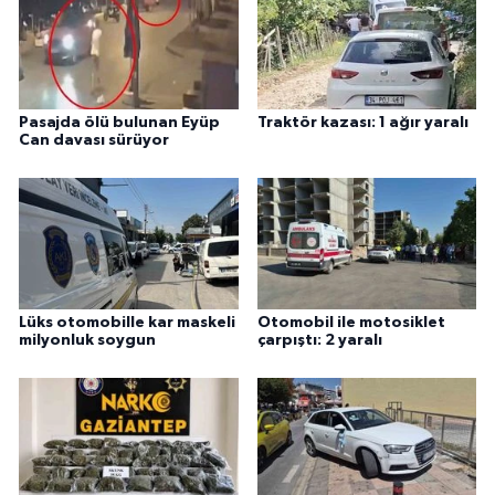
Pasajda ölü bulunan Eyüp
Traktör kazası: 1 ağır yaralı
Can davası sürüyor
Lüks otomobille kar maskeli
Otomobil ile motosiklet
milyonluk soygun
çarpıştı: 2 yaralı