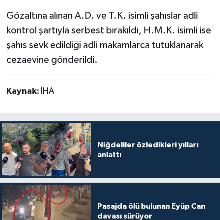
Gözaltına alınan A.D. ve T.K. isimli şahıslar adli
kontrol şartıyla serbest bırakıldı, H.M.K. isimli ise
şahıs sevk edildiği adli makamlarca tutuklanarak
cezaevine gönderildi.
Kaynak:
İHA
Niğdeliler özledikleri yılları
anlattı
Pasajda ölü bulunan Eyüp Can
davası sürüyor