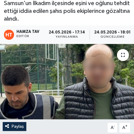
Samsun'un İlkadım ilçesinde eşini ve oğlunu tehdit
ettiği iddia edilen şahıs polis ekiplerince gözaltına
Eğitim
alındı.
Teknoloji
HAMZA TAV
24.05.2026 - 17:14
24.05.2026 - 18:01
EDITÖR
YAYINLANMA
GÜNCELLEME
Asayiş
Resmi İlan
Paylaş
-
+
A
A