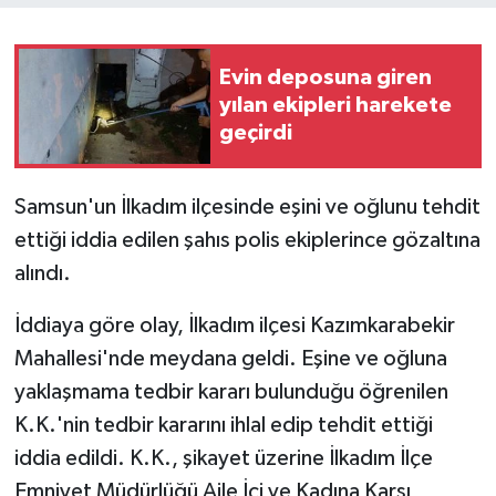
Evin deposuna giren
yılan ekipleri harekete
geçirdi
Samsun'un İlkadım ilçesinde eşini ve oğlunu tehdit
ettiği iddia edilen şahıs polis ekiplerince gözaltına
alındı.
İddiaya göre olay, İlkadım ilçesi Kazımkarabekir
Mahallesi'nde meydana geldi. Eşine ve oğluna
yaklaşmama tedbir kararı bulunduğu öğrenilen
K.K.'nin tedbir kararını ihlal edip tehdit ettiği
iddia edildi. K.K., şikayet üzerine İlkadım İlçe
Emniyet Müdürlüğü Aile İçi ve Kadına Karşı