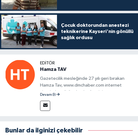
Çocuk doktorundan anestezi
teknikerine Kayseri'nin gönüllü
sağlık ordusu
EDITÖR
Hamza TAV
Gazetecilik mesleğinde 27 yılı geri bırakan
Hamza Tav, www.dmchaber.com internet
sitesinde editör olarak görevini
Devam Et
sürdürmektedir.
Bunlar da ilginizi çekebilir