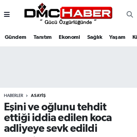
Gündem
Nöbetçi Eczaneler
Gündem
Tanıtım
Ekonomi
Sağlık
Yaşam
K
Tanıtım
Hava Durumu
Ekonomi
Trafik Durumu
Sağlık
Süper Lig Puan Durumu ve Fikstür
Yaşam
Tüm Manşetler
HABERLER
ASAYIŞ
Kültür
Son Dakika Haberleri
Eşini ve oğlunu tehdit
ettiği iddia edilen koca
Spor
Haber Arşivi
adliyeye sevk edildi
Siyaset