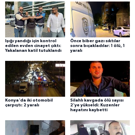
Işığı yandığı için kontrol
Önce biber gazı sıktılar
edilen evden cinayet çıktı:
sonra bıçakladılar: 1 ölü, 1
Yakalanan katil tutuklandı
yaralı
Konya'da iki otomobil
Silahlı kavgada ölü sayısı
çarpıştı: 2 yaralı
2'ye yükseldi: Kuzenler
hayatını kaybetti