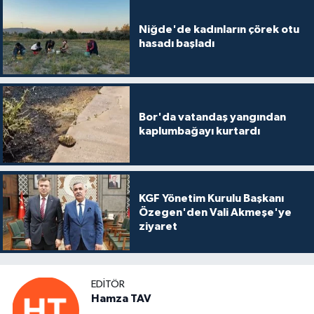
Niğde'de kadınların çörek otu
hasadı başladı
Bor'da vatandaş yangından
kaplumbağayı kurtardı
KGF Yönetim Kurulu Başkanı
Özegen'den Vali Akmeşe'ye
ziyaret
EDITÖR
Hamza TAV