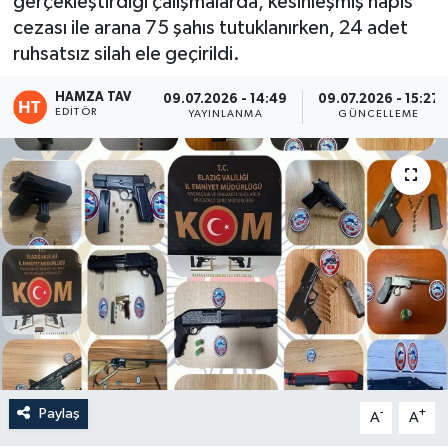
gerçekleştirdiği çalışmalarda, kesinleşmiş hapis
cezası ile arana 75 şahıs tutuklanırken, 24 adet
Eğitim
ruhsatsız silah ele geçirildi.
Teknoloji
HAMZA TAV
09.07.2026 - 14:49
09.07.2026 - 15:27
EDITÖR
YAYINLANMA
GÜNCELLEME
Asayiş
Resmi İlan
Paylaş
-
+
A
A