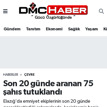
Gündem
Nöbetçi Eczaneler
Gündem
Tanıtım
Ekonomi
Sağlık
Yaşam
K
Tanıtım
Hava Durumu
Ekonomi
Trafik Durumu
Sağlık
Süper Lig Puan Durumu ve Fikstür
Yaşam
Tüm Manşetler
HABERLER
ÇEVRE
Kültür
Son Dakika Haberleri
Son 20 günde aranan 75
şahıs tutuklandı
Spor
Haber Arşivi
Elazığ'da emniyet ekiplerinin son 20 günde
Siyaset