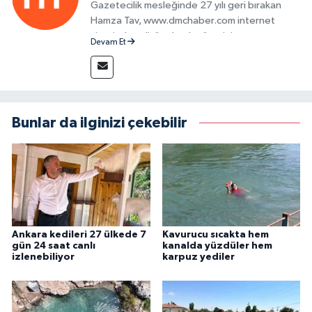
Gazetecilik mesleğinde 27 yılı geri bırakan
Hamza Tav, www.dmchaber.com internet
sitesinde editör olarak görevini
Devam Et
sürdürmektedir.
Bunlar da ilginizi çekebilir
Ankara kedileri 27 ülkede 7
Kavurucu sıcakta hem
gün 24 saat canlı
kanalda yüzdüler hem
izlenebiliyor
karpuz yediler