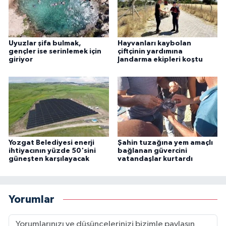
Uyuzlar şifa bulmak,
Hayvanları kaybolan
gençler ise serinlemek için
çiftçinin yardımına
giriyor
Jandarma ekipleri koştu
Yozgat Belediyesi enerji
Şahin tuzağına yem amaçlı
ihtiyacının yüzde 50'sini
bağlanan güvercini
güneşten karşılayacak
vatandaşlar kurtardı
Yorumlar