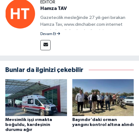
EDITÖR
Hamza TAV
Gazetecilik mesleğinde 27 yılı geri bırakan
Hamza Tav, www.dmchaber.com internet
sitesinde editör olarak görevini
Devam Et
sürdürmektedir.
Bunlar da ilginizi çekebilir
Mevsimlik işçi ırmakta
Bayındır'daki orman
boğuldu, kardeşinin
yangını kontrol altına alındı
durumu ağır