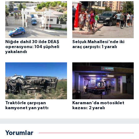
Niğde dahil 30 ilde DEAŞ
Selçuk Mahallesi'nde iki
operasyonu: 104 şüpheli
araç çarpıştı: 1 yaralı
yakalandı
Traktörle çarpışan
Karaman'da motosiklet
kamyonet yan yattı
kazası: 2 yaralı
Yorumlar