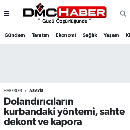
Gündem
Nöbetçi Eczaneler
Gündem
Tanıtım
Ekonomi
Sağlık
Yaşam
K
Tanıtım
Hava Durumu
Ekonomi
Trafik Durumu
Sağlık
Süper Lig Puan Durumu ve Fikstür
Yaşam
Tüm Manşetler
HABERLER
ASAYIŞ
Kültür
Son Dakika Haberleri
Dolandırıcıların
kurbandaki yöntemi, sahte
Spor
Haber Arşivi
dekont ve kapora
Siyaset