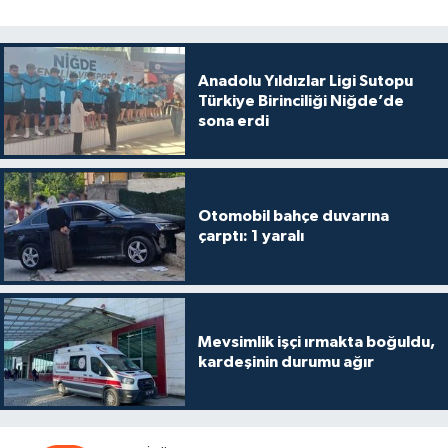
Anadolu Yıldızlar Ligi Sutopu
Türkiye Birinciliği Niğde’de
sona erdi
Otomobil bahçe duvarına
çarptı: 1 yaralı
Mevsimlik işçi ırmakta boğuldu,
kardeşinin durumu ağır