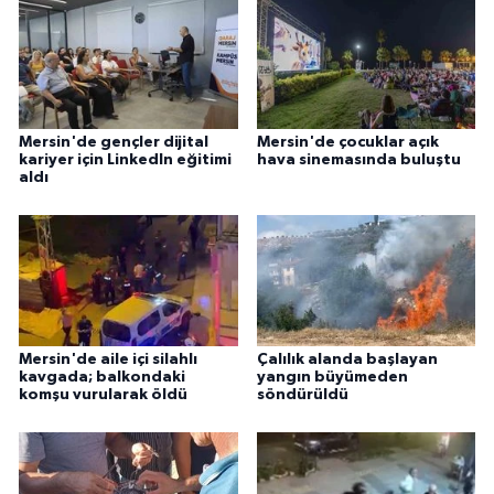
Mersin'de gençler dijital
Mersin'de çocuklar açık
kariyer için LinkedIn eğitimi
hava sinemasında buluştu
aldı
Mersin'de aile içi silahlı
Çalılık alanda başlayan
kavgada; balkondaki
yangın büyümeden
komşu vurularak öldü
söndürüldü