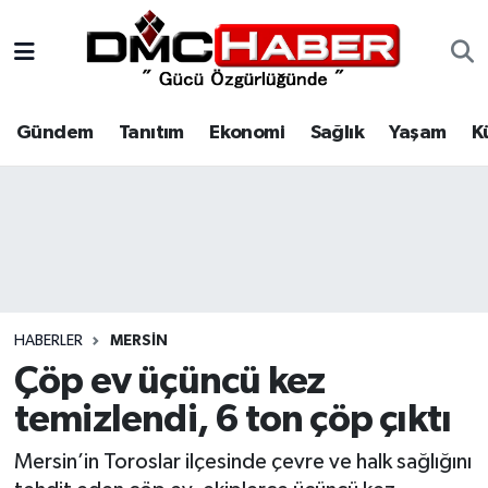
Gündem
Nöbetçi Eczaneler
Gündem
Tanıtım
Ekonomi
Sağlık
Yaşam
K
Tanıtım
Hava Durumu
Ekonomi
Trafik Durumu
Sağlık
Süper Lig Puan Durumu ve Fikstür
Yaşam
Tüm Manşetler
HABERLER
MERSIN
Kültür
Son Dakika Haberleri
Çöp ev üçüncü kez
temizlendi, 6 ton çöp çıktı
Spor
Haber Arşivi
Mersin’in Toroslar ilçesinde çevre ve halk sağlığını
Siyaset