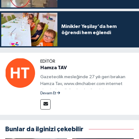
Minikler Yeşilay'da hem
öğrendi hem eğlendi
EDITÖR
Hamza TAV
Gazetecilik mesleğinde 27 yılı geri bırakan
Hamza Tav, www.dmchaber.com internet
sitesinde editör olarak görevini
Devam Et
sürdürmektedir.
Bunlar da ilginizi çekebilir