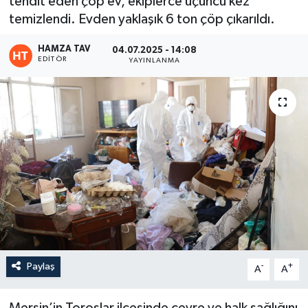
tehdit eden çöp ev, ekiplerce üçüncü kez
temizlendi. Evden yaklaşık 6 ton çöp çıkarıldı.
Eğitim
HAMZA TAV
04.07.2025 - 14:08
Teknoloji
EDITÖR
YAYINLANMA
Asayiş
Resmi İlan
Paylaş
-
+
A
A
Mersin’in Toroslar ilçesinde çevre ve halk sağlığını