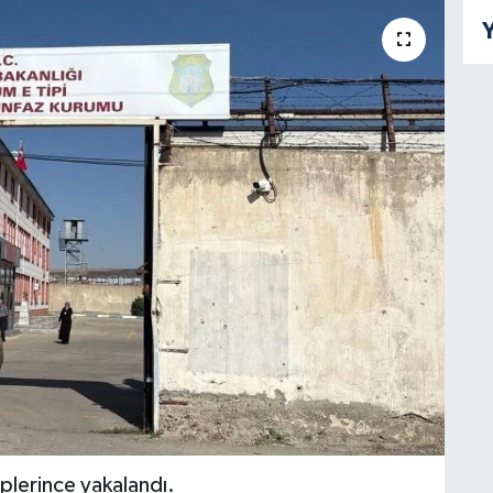
Y
iplerince yakalandı.