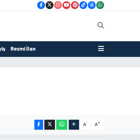
iş
Resmi İlan
-
+
A
A