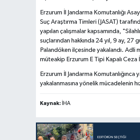
Erzurum İl Jandarma Komutanlığı Asa
Suç Araştırma Timleri (JASAT) tarafınd
yapılan çalışmalar kapsamında, "Silah
suçlarından hakkında 24 yıl, 9 ay, 27 g
Palandöken ilçesinde yakalandı. Adli 
müteakip Erzurum E Tipi Kapalı Ceza İ
Erzurum İl Jandarma Komutanlığınca ya
yakalanmasına yönelik mücadelenin hı
Kaynak:
İHA
EDITÖRÜN SEÇTIĞI