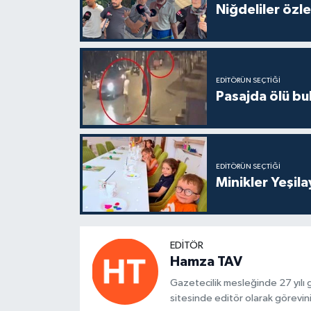
Niğdeliler özled
EDITÖRÜN SEÇTIĞI
Pasajda ölü bu
EDITÖRÜN SEÇTIĞI
Minikler Yeşil
EDITÖR
Hamza TAV
Gazetecilik mesleğinde 27 yılı
sitesinde editör olarak görevin