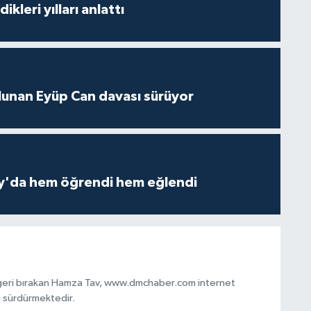
ikleri yılları anlattı
lunan Eyüp Can davası sürüyor
ay'da hem öğrendi hem eğlendi
 geri bırakan Hamza Tav, www.dmchaber.com internet
i sürdürmektedir.