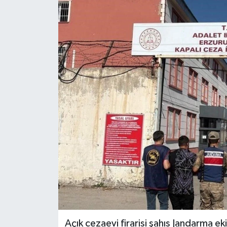
Eğitim
Teknoloji
Asayiş
Resmi İlan
Açık cezaevi firarisi şahıs Jandarma ek