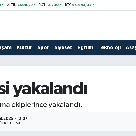
8
6500.87
13.799
64.643,95
ALTIN
BİST
BTC
aşam
Kültür
Spor
Siyaset
Eğitim
Teknoloji
Asay
isi yakalandı
arma ekiplerince yakalandı.
8.2025 - 12:07
ÜNCELLEME