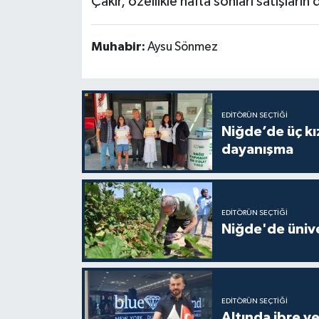
Çakır, özellikle hafta sonları satışları
Muhabir:
Aysu Sönmez
EDITÖRÜN SEÇTIĞI
Niğde’de üç kı
dayanışma
EDITÖRÜN SEÇTIĞI
Niğde'de üniv
EDITÖRÜN SEÇTIĞI
Altında ibre ye