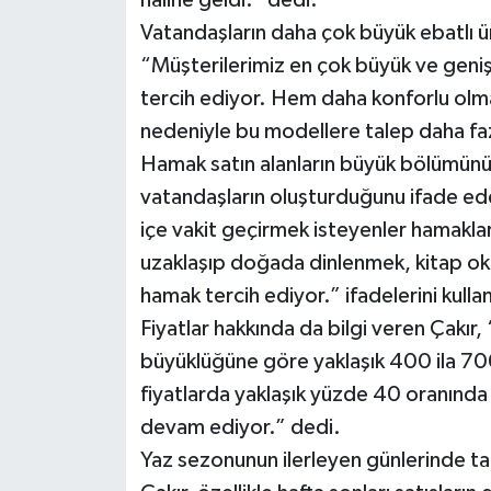
haline geldi.” dedi.
Vatandaşların daha çok büyük ebatlı ürü
“Müşterilerimiz en çok büyük ve geniş 
tercih ediyor. Hem daha konforlu olmas
nedeniyle bu modellere talep daha faz
Hamak satın alanların büyük bölümünü 
vatandaşların oluşturduğunu ifade ede
içe vakit geçirmek isteyenler hamakla
uzaklaşıp doğada dinlenmek, kitap oku
hamak tercih ediyor.” ifadelerini kulla
Fiyatlar hakkında da bilgi veren Çakır
büyüklüğüne göre yaklaşık 400 ila 700
fiyatlarda yaklaşık yüzde 40 oranında 
devam ediyor.” dedi.
Yaz sezonunun ilerleyen günlerinde tal