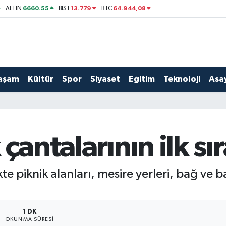
6660.55
13.779
64.944,08
ALTIN
BİST
BTC
aşam
Kültür
Spor
Siyaset
Eğitim
Teknoloji
Asay
çantalarının ilk sı
kte piknik alanları, mesire yerleri, bağ ve
1 DK
OKUNMA SÜRESI