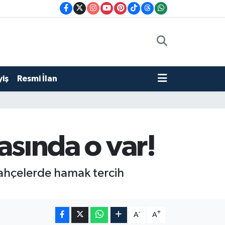
iş
Resmi İlan
rasında o var!
 bahçelerde hamak tercih
-
+
A
A