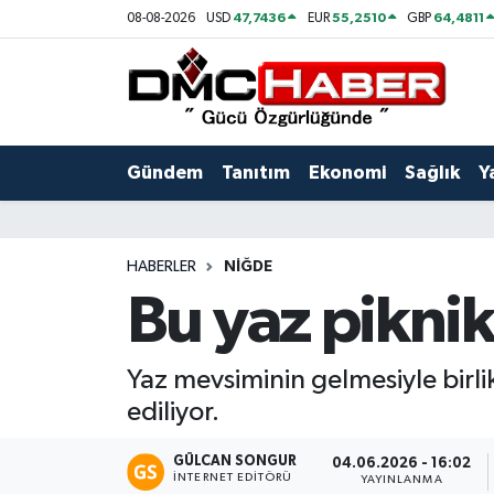
47,7436
55,2510
64,4811
08-08-2026
USD
EUR
GBP
Gündem
Nöbetçi Eczaneler
Tanıtım
Hava Durumu
Gündem
Tanıtım
Ekonomi
Sağlık
Y
Ekonomi
Trafik Durumu
Sağlık
Süper Lig Puan Durumu ve Fikstür
HABERLER
NIĞDE
Bu yaz piknik 
Yaşam
Tüm Manşetler
Kültür
Son Dakika Haberleri
Yaz mevsiminin gelmesiyle birli
ediliyor.
Spor
Haber Arşivi
GÜLCAN SONGUR
04.06.2026 - 16:02
Siyaset
İNTERNET EDITÖRÜ
YAYINLANMA