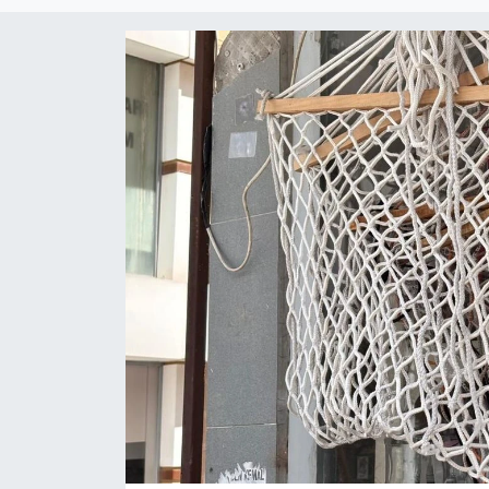
Eğitim
Teknoloji
Asayiş
Resmi İlan