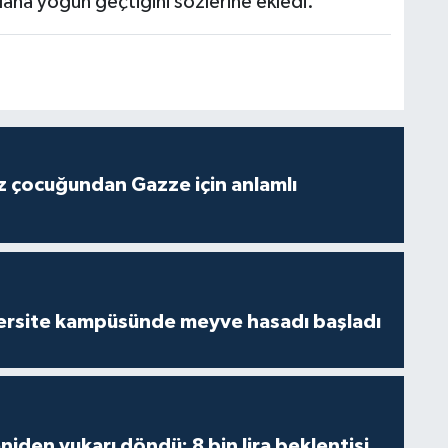
n daha yoğun geçtiğini sözlerine ekledi.
z çocuğundan Gazze için anlamlı
ersite kampüsünde meyve hasadı başladı
niden yukarı döndü: 8 bin lira beklentisi