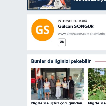
İNTERNET EDITÖRÜ
Gülcan SONGUR
www.dmchaber.com sitemizde in
Bunlar da ilginizi çekebilir
Niğde’de üç kız çocuğundan
Niğde'de 