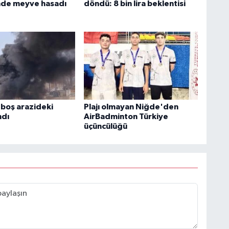
de meyve hasadı
döndü: 8 bin lira beklentisi
boş arazideki
Plajı olmayan Niğde'den
ndı
AirBadminton Türkiye
üçüncülüğü