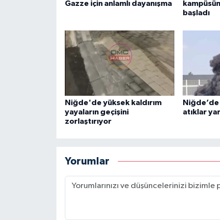
Gazze için anlamlı dayanışma
kampüsün
başladı
Niğde'de yüksek kaldırım
Niğde’de 
yayaların geçişini
atıklar ya
zorlaştırıyor
Yorumlar