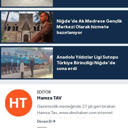
Niğde’de Ak Medrese Gençlik
Merkezi Olarak hizmete
hazırlanıyor
Anadolu Yıldızlar Ligi Sutopu
Türkiye Birinciliği Niğde’de
sona erdi
EDITÖR
Hamza TAV
Gazetecilik mesleğinde 27 yılı geri bırakan
Hamza Tav, www.dmchaber.com internet
sitesinde editör olarak görevini
Devam Et
sürdürmektedir.