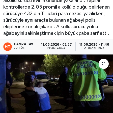
alkollü sürücü evinin önünde yakalandı. Yapılan
kontrollerde 2.05 promil alkollü olduğu belirlenen
Eğitim
sürücüye 432 bin TL idari para cezası yazılırken,
sürücüyle aynı araçta bulunan ağabeyi polis
Teknoloji
ekiplerine zorluk çıkardı. Alkollü sürücü yolcu
ağabeyini sakinleştirmek için büyük çaba sarf etti.
Asayiş
HAMZA TAV
11.06.2026 - 02:57
11.06.2026 - 11:46
Resmi İlan
EDITÖR
YAYINLANMA
GÜNCELLEME