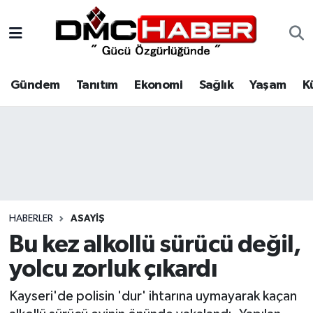
Gündem
Nöbetçi Eczaneler
Gündem
Tanıtım
Ekonomi
Sağlık
Yaşam
K
Tanıtım
Hava Durumu
Ekonomi
Trafik Durumu
Sağlık
Süper Lig Puan Durumu ve Fikstür
Yaşam
Tüm Manşetler
HABERLER
ASAYIŞ
Kültür
Son Dakika Haberleri
Bu kez alkollü sürücü değil,
yolcu zorluk çıkardı
Spor
Haber Arşivi
Kayseri'de polisin 'dur' ihtarına uymayarak kaçan
Siyaset