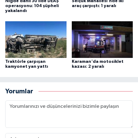
Niğde dahil 30 ilde DEAŞ
Selçuk Mahallesi'nde iki
operasyonu: 104 şüpheli
araç çarpıştı: 1 yaralı
yakalandı
Traktörle çarpışan
Karaman'da motosiklet
kamyonet yan yattı
kazası: 2 yaralı
Yorumlar