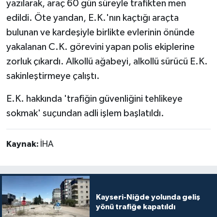
yazılarak, araç 60 gün süreyle trafikten men
edildi. Öte yandan, E.K.'nın kaçtığı araçta
bulunan ve kardeşiyle birlikte evlerinin önünde
yakalanan C.K. görevini yapan polis ekiplerine
zorluk çıkardı. Alkollü ağabeyi, alkollü sürücü E.K.
sakinleştirmeye çalıştı.
E.K. hakkında 'trafiğin güvenliğini tehlikeye
sokmak' suçundan adli işlem başlatıldı.
Kaynak:
İHA
Kayseri-Niğde yolunda geliş
yönü trafiğe kapatıldı