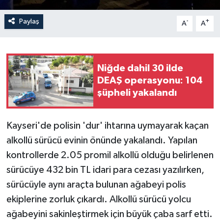
Paylaş
-
+
A
A
Niğde dahil 30 ilde
DEAŞ operasyonu: 104
şüpheli yakalandı
Kayseri'de polisin 'dur' ihtarına uymayarak kaçan
alkollü sürücü evinin önünde yakalandı. Yapılan
kontrollerde 2.05 promil alkollü olduğu belirlenen
sürücüye 432 bin TL idari para cezası yazılırken,
sürücüyle aynı araçta bulunan ağabeyi polis
ekiplerine zorluk çıkardı. Alkollü sürücü yolcu
ağabeyini sakinleştirmek için büyük çaba sarf etti.