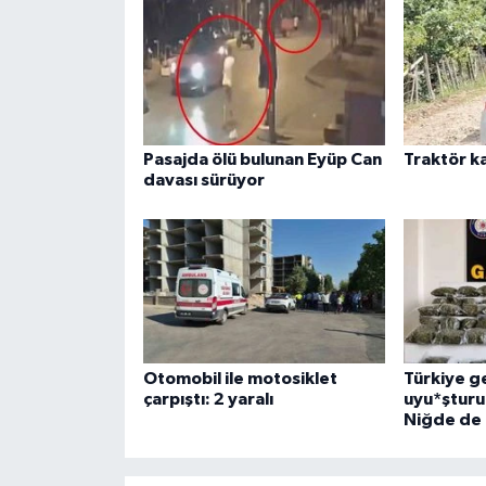
Pasajda ölü bulunan Eyüp Can
Traktör ka
davası sürüyor
Otomobil ile motosiklet
Türkiye g
çarpıştı: 2 yaralı
uyu*şturu
Niğde de 