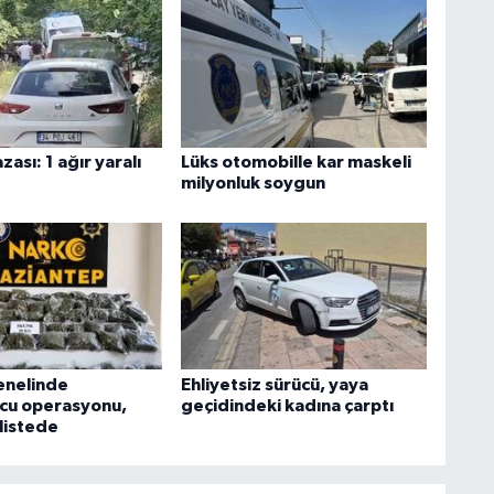
zası: 1 ağır yaralı
Lüks otomobille kar maskeli
milyonluk soygun
enelinde
Ehliyetsiz sürücü, yaya
cu operasyonu,
geçidindeki kadına çarptı
listede