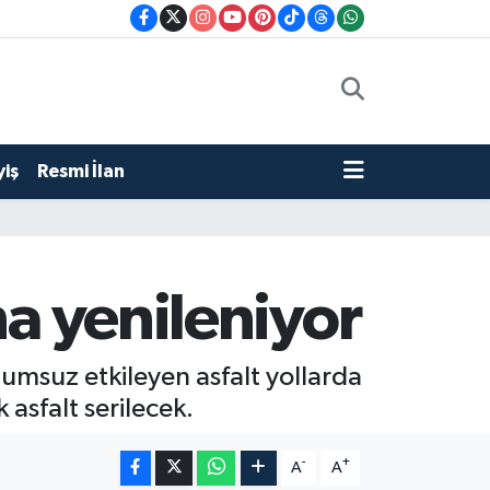
iş
Resmi İlan
na yenileniyor
umsuz etkileyen asfalt yollarda
 asfalt serilecek.
-
+
A
A