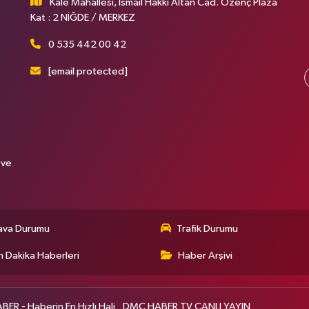
Kale Mahallesi, İsmail Hakkı Altan Cad. Özenç Plaza
Kat : 2 NİĞDE / MERKEZ
0 535 442 00 42
[email protected]
 ve
.
ava Durumu
Trafik Durumu
 Dakika Haberleri
Haber Arşivi
R - Haberin En Hızlı Hali
DMC HABER TV CANLI YAYIN