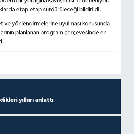
odern bir yol ağına kavuşması hedefleniyor.
larda etap etap sürdürüleceği bildirildi.
şaret ve yönlendirmelerine uyulması konusunda
alarının planlanan program çerçevesinde en
i.
ikleri yılları anlattı