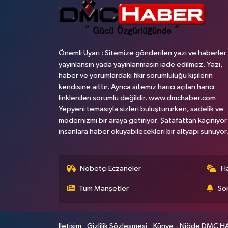
Önemli Uyarı : Sitemize gönderilen yazı ve haberler
yayınlansın yada yayınlanmasın iade edilmez. Yazı,
haber ve yorumlardaki fikir sorumluluğu kişilerin
kendisine aittir. Ayrıca sitemiz harici açılan harici
linklerden sorumlu değildir. www.dmchaber.com
Yepyeni temasıyla sizleri buluştururken, sadelik ve
modernizmi bir araya getiriyor. Şatafattan kaçınıyor
insanlara haber okuyabilecekleri bir altyapı sunuyor
Nöbetçi Eczaneler
H
Tüm Manşetler
Son
İletişim
Gizlilik Sözleşmesi
Künye - Niğde DMC HABE