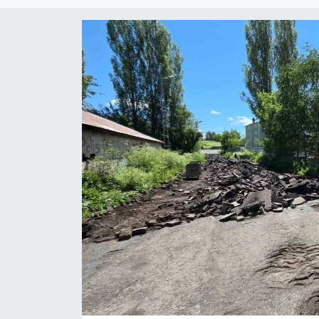
Eğitim
Teknoloji
Asayiş
Resmi İlan