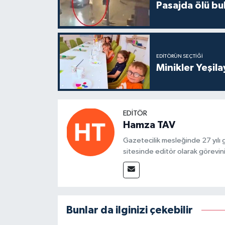
Pasajda ölü bu
EDITÖRÜN SEÇTIĞI
Minikler Yeşil
EDITÖR
Hamza TAV
Gazetecilik mesleğinde 27 yılı
sitesinde editör olarak görevin
Bunlar da ilginizi çekebilir