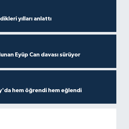
ikleri yılları anlattı
lunan Eyüp Can davası sürüyor
ay'da hem öğrendi hem eğlendi