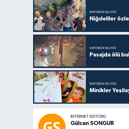
EDITÖRÜN SEÇTIĞI
Niğdeliler özled
EDITÖRÜN SEÇTIĞI
Pasajda ölü bu
EDITÖRÜN SEÇTIĞI
Minikler Yeşil
İNTERNET EDITÖRÜ
Gülcan SONGUR