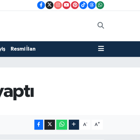
iş
Resmi İlan
yaptı
-
+
A
A