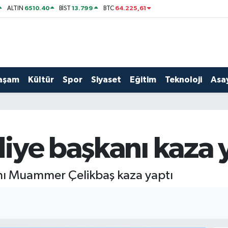
6510.40
13.799
64.225,61
ALTIN
BİST
BTC
aşam
Kültür
Spor
Siyaset
Eğitim
Teknoloji
Asay
iye başkanı kaza 
nı Muammer Çelikbaş kaza yaptı