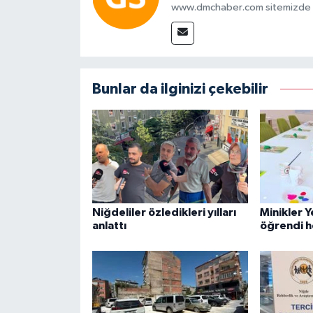
www.dmchaber.com sitemizde in
Bunlar da ilginizi çekebilir
Niğdeliler özledikleri yılları
Minikler 
anlattı
öğrendi h