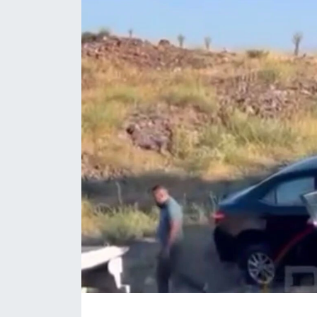
Eğitim
Teknoloji
Asayiş
Resmi İlan