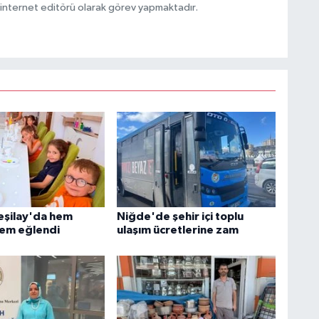
ternet editörü olarak görev yapmaktadır.
Yeşilay'da hem
Niğde'de şehir içi toplu
em eğlendi
ulaşım ücretlerine zam