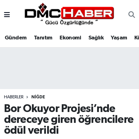
Gündem
Nöbetçi Eczaneler
Gündem
Tanıtım
Ekonomi
Sağlık
Yaşam
K
Tanıtım
Hava Durumu
Ekonomi
Trafik Durumu
Sağlık
Süper Lig Puan Durumu ve Fikstür
Yaşam
Tüm Manşetler
HABERLER
NIĞDE
Kültür
Son Dakika Haberleri
Bor Okuyor Projesi’nde
dereceye giren öğrencilere
Spor
Haber Arşivi
ödül verildi
Siyaset