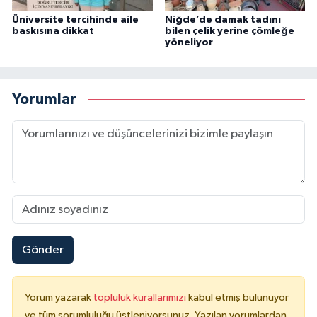
Üniversite tercihinde aile
Niğde’de damak tadını
baskısına dikkat
bilen çelik yerine çömleğe
yöneliyor
Yorumlar
Gönder
Yorum yazarak
topluluk kurallarımızı
kabul etmiş bulunuyor
ve tüm sorumluluğu üstleniyorsunuz. Yazılan yorumlardan