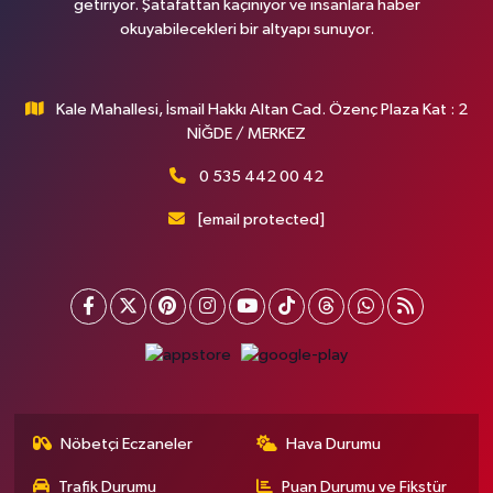
getiriyor. Şatafattan kaçınıyor ve insanlara haber
okuyabilecekleri bir altyapı sunuyor.
Kale Mahallesi, İsmail Hakkı Altan Cad. Özenç Plaza Kat : 2
NİĞDE / MERKEZ
0 535 442 00 42
[email protected]
Nöbetçi Eczaneler
Hava Durumu
Trafik Durumu
Puan Durumu ve Fikstür