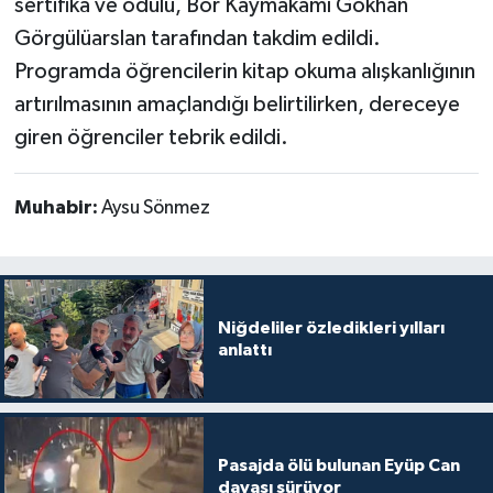
sertifika ve ödülü, Bor Kaymakamı Gökhan
Görgülüarslan tarafından takdim edildi.
Programda öğrencilerin kitap okuma alışkanlığının
artırılmasının amaçlandığı belirtilirken, dereceye
giren öğrenciler tebrik edildi.
Muhabir:
Aysu Sönmez
Niğdeliler özledikleri yılları
anlattı
Pasajda ölü bulunan Eyüp Can
davası sürüyor