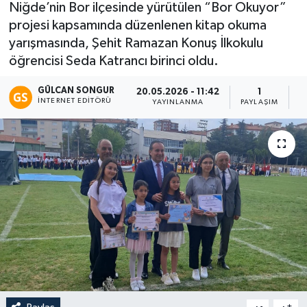
Niğde’nin Bor ilçesinde yürütülen “Bor Okuyor”
projesi kapsamında düzenlenen kitap okuma
Eğitim
yarışmasında, Şehit Ramazan Konuş İlkokulu
Teknoloji
öğrencisi Seda Katrancı birinci oldu.
GÜLCAN SONGUR
20.05.2026 - 11:42
1
Asayiş
İNTERNET EDITÖRÜ
YAYINLANMA
PAYLAŞIM
O
Resmi İlan
-
+