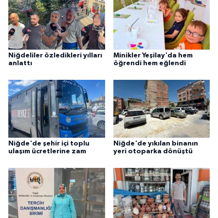
Niğdeliler özledikleri yılları
Minikler Yeşilay'da hem
anlattı
öğrendi hem eğlendi
Niğde'de şehir içi toplu
Niğde'de yıkılan binanın
ulaşım ücretlerine zam
yeri otoparka dönüştü