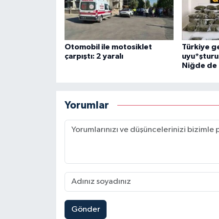
Otomobil ile motosiklet
Türkiye g
çarpıştı: 2 yaralı
uyu*şturu
Niğde de 
Yorumlar
Gönder