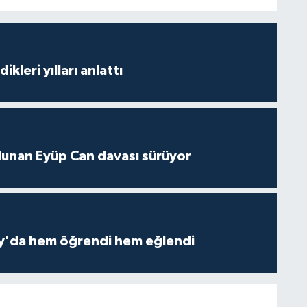
ikleri yılları anlattı
lunan Eyüp Can davası sürüyor
ay'da hem öğrendi hem eğlendi