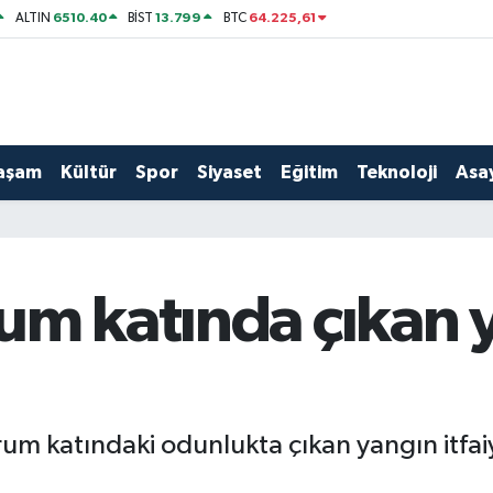
6510.40
13.799
64.225,61
ALTIN
BİST
BTC
aşam
Kültür
Spor
Siyaset
Eğitim
Teknoloji
Asay
um katında çıkan 
m katındaki odunlukta çıkan yangın itfaiy