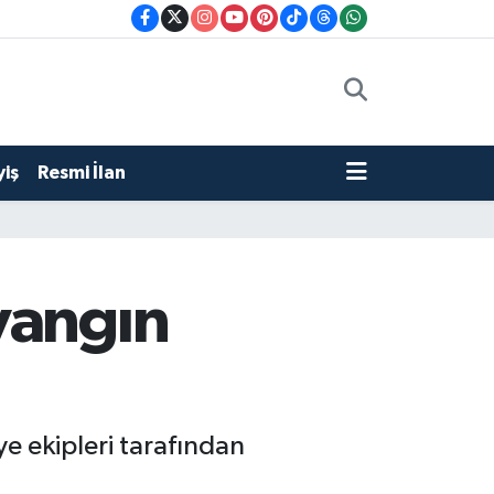
iş
Resmi İlan
yangın
e ekipleri tarafından