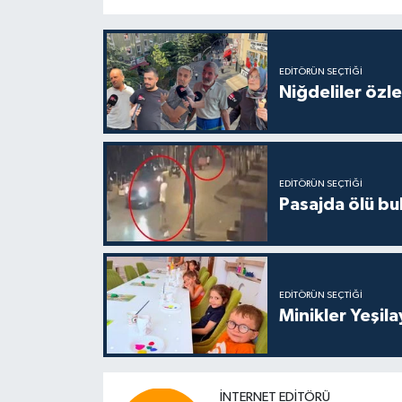
EDITÖRÜN SEÇTIĞI
Niğdeliler özled
EDITÖRÜN SEÇTIĞI
Pasajda ölü bu
EDITÖRÜN SEÇTIĞI
Minikler Yeşil
İNTERNET EDITÖRÜ