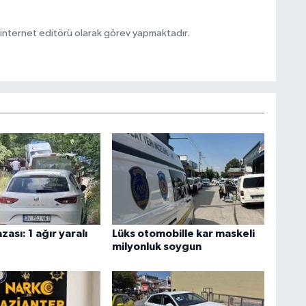
ternet editörü olarak görev yapmaktadır.
zası: 1 ağır yaralı
Lüks otomobille kar maskeli
milyonluk soygun