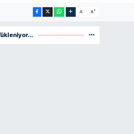
-
+
A
A
ükleniyor...