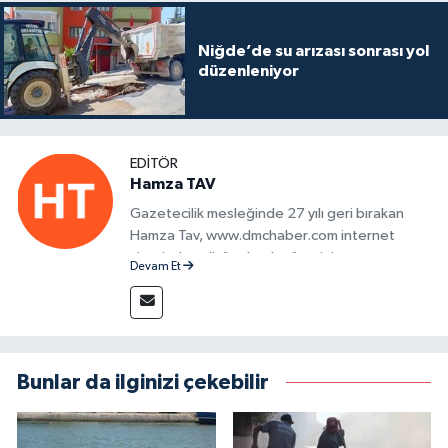
Niğde’de su arızası sonrası yol
düzenleniyor
EDITÖR
Hamza TAV
Gazetecilik mesleğinde 27 yılı geri bırakan
Hamza Tav, www.dmchaber.com internet
sitesinde editör olarak görevini
Devam Et
sürdürmektedir.
Bunlar da ilginizi çekebilir