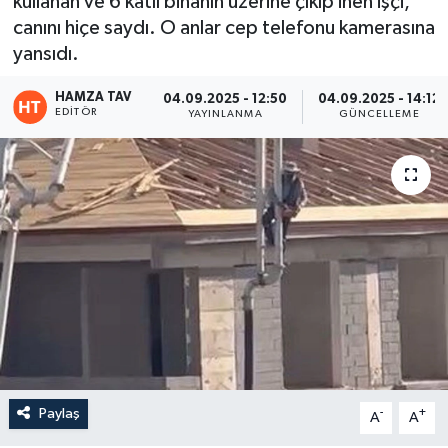
kullanan ve 6 katlı binanın üzerine çıkıp inen işçi,
canını hiçe saydı. O anlar cep telefonu kamerasına
Eğitim
yansıdı.
Teknoloji
HAMZA TAV
04.09.2025 - 12:50
04.09.2025 - 14:12
EDITÖR
YAYINLANMA
GÜNCELLEME
Asayiş
Resmi İlan
Paylaş
-
+
A
A