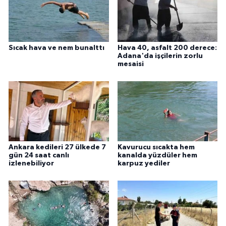
Sıcak hava ve nem bunalttı
Hava 40, asfalt 200 derece:
Adana'da işçilerin zorlu
mesaisi
Ankara kedileri 27 ülkede 7
Kavurucu sıcakta hem
gün 24 saat canlı
kanalda yüzdüler hem
izlenebiliyor
karpuz yediler