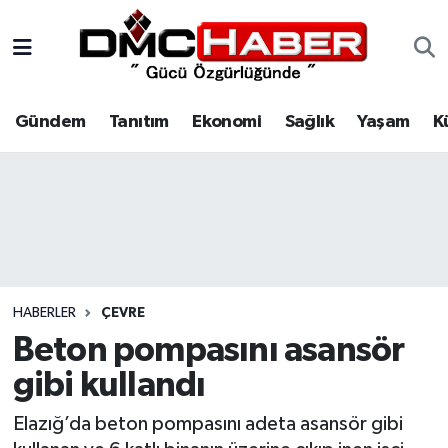
Gündem
Nöbetçi Eczaneler
Gündem
Tanıtım
Ekonomi
Sağlık
Yaşam
K
Tanıtım
Hava Durumu
Ekonomi
Trafik Durumu
Sağlık
Süper Lig Puan Durumu ve Fikstür
Yaşam
Tüm Manşetler
HABERLER
ÇEVRE
Kültür
Son Dakika Haberleri
Beton pompasını asansör
gibi kullandı
Spor
Haber Arşivi
Elazığ’da beton pompasını adeta asansör gibi
Siyaset