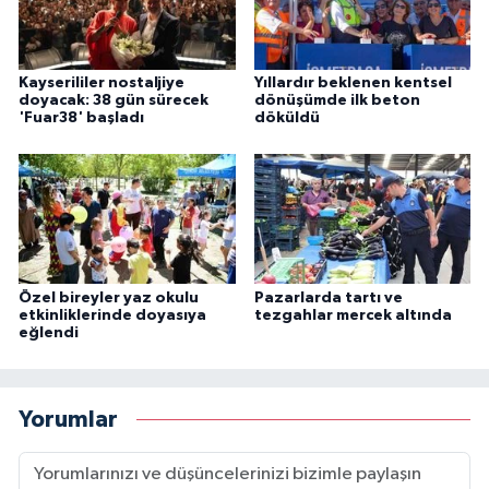
Kayserililer nostaljiye
Yıllardır beklenen kentsel
doyacak: 38 gün sürecek
dönüşümde ilk beton
'Fuar38' başladı
döküldü
Özel bireyler yaz okulu
Pazarlarda tartı ve
etkinliklerinde doyasıya
tezgahlar mercek altında
eğlendi
Yorumlar