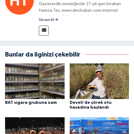
Gazetecilik mesleğinde 27 yılı geri bırakan
Hamza Tav, www.dmchaber.com internet
sitesinde editör olarak görevini
Devam Et
sürdürmektedir.
Bunlar da ilginizi çekebilir
BAT sigara grubuna zam
Develi'de çörek otu
hasadına başlandı