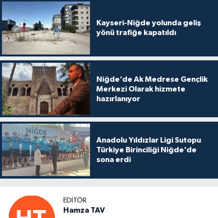
Kayseri-Niğde yolunda geliş
yönü trafiğe kapatıldı
Niğde’de Ak Medrese Gençlik
Merkezi Olarak hizmete
hazırlanıyor
Anadolu Yıldızlar Ligi Sutopu
Türkiye Birinciliği Niğde’de
sona erdi
EDITÖR
Hamza TAV