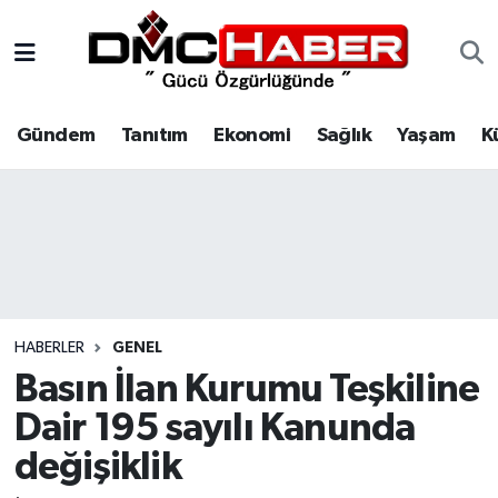
Gündem
Nöbetçi Eczaneler
Gündem
Tanıtım
Ekonomi
Sağlık
Yaşam
K
Tanıtım
Hava Durumu
Ekonomi
Trafik Durumu
Sağlık
Süper Lig Puan Durumu ve Fikstür
Yaşam
Tüm Manşetler
HABERLER
GENEL
Kültür
Son Dakika Haberleri
Basın İlan Kurumu Teşkiline
Dair 195 sayılı Kanunda
Spor
Haber Arşivi
değişiklik
Siyaset