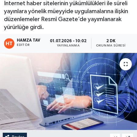
İnternet haber sitelerinin yükümlülükleri ile süreli
yayınlara yönelik müeyyide uygulamalarına ilişkin
Eğitim
düzenlemeler Resmî Gazete’de yayımlanarak
Teknoloji
yürürlüğe girdi.
HAMZA TAV
01.07.2026 - 10:02
2 DK
Asayiş
EDITÖR
YAYINLANMA
OKUNMA SÜRESI
Resmi İlan
-
+