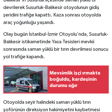
devrilerek Susurluk-Balıkesir otoyolunun gidiş
şeridini trafiğe kapattı. Kaza sonrası otoyolda
araç yoğunluğu yaşandı.
Olay bugün İstanbul-İzmir Otoyolu'nda, Susurluk-
Balıkesir istikametinde Yasa Tesisleri mevkii
sonrasında saman yüklü bir tırın devrilmesi sonucu
yol trafiğe kapandı.
Mevsimlik işçi ırmakta
boğuldu, kardeşinin
durumu ağır
Otoyolda seyir halindeki saman yüklü tırın
şoförünün direksiyon hakimiyetini kaybetmesi