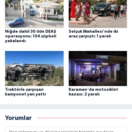
Niğde dahil 30 ilde DEAŞ
Selçuk Mahallesi'nde iki
operasyonu: 104 şüpheli
araç çarpıştı: 1 yaralı
yakalandı
Traktörle çarpışan
Karaman'da motosiklet
kamyonet yan yattı
kazası: 2 yaralı
Yorumlar