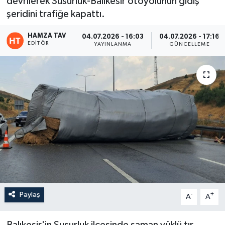
devrilerek Susurluk-Balıkesir otoyolunun gidiş
şeridini trafiğe kapattı.
Eğitim
HAMZA TAV
04.07.2026 - 16:03
04.07.2026 - 17:16
Teknoloji
EDITÖR
YAYINLANMA
GÜNCELLEME
Asayiş
Resmi İlan
Paylaş
-
+
A
A
Balıkesir'in Susurluk ilçesinde saman yüklü tır