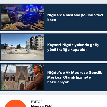
Niğde’de hastane yolunda feci
kaza
Kayseri-Niğde yolunda geliş
yönü trafiğe kapatıldı
Niğde’de Ak Medrese Gençlik
Merkezi Olarak hizmete
hazırlanıyor
EDITÖR
Hamza TAV