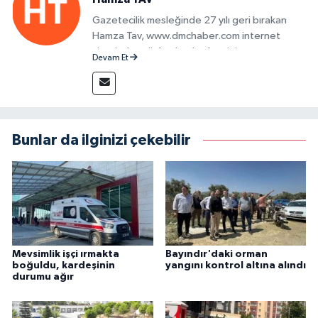
Gazetecilik mesleğinde 27 yılı geri bırakan
Hamza Tav, www.dmchaber.com internet
sitesinde editör olarak görevini
Devam Et
sürdürmektedir.
Bunlar da ilginizi çekebilir
Mevsimlik işçi ırmakta
Bayındır'daki orman
boğuldu, kardeşinin
yangını kontrol altına alındı
durumu ağır