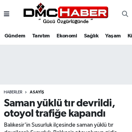
Gündem
Nöbetçi Eczaneler
Gündem
Tanıtım
Ekonomi
Sağlık
Yaşam
K
Tanıtım
Hava Durumu
Ekonomi
Trafik Durumu
Sağlık
Süper Lig Puan Durumu ve Fikstür
Yaşam
Tüm Manşetler
HABERLER
ASAYIŞ
Kültür
Son Dakika Haberleri
Saman yüklü tır devrildi,
otoyol trafiğe kapandı
Spor
Haber Arşivi
Balıkesir'in Susurluk ilçesinde saman yüklü tır
Siyaset