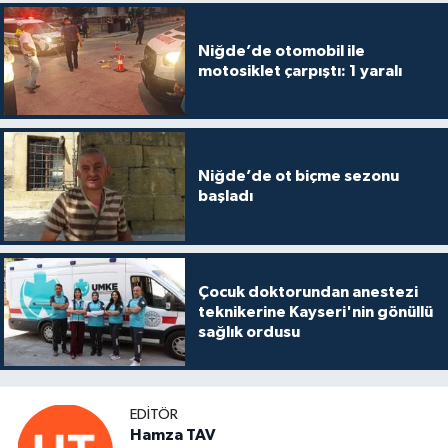
Niğde’de otomobil ile
motosiklet çarpıştı: 1 yaralı
Niğde’de ot biçme sezonu
başladı
Çocuk doktorundan anestezi
teknikerine Kayseri'nin gönüllü
sağlık ordusu
EDITÖR
Hamza TAV