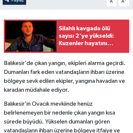
Paylaş
A
A
Silahlı kavgada ölü
sayısı 2'ye yükseldi:
Kuzenler hayatını
kaybetti
Balıkesir'de çıkan yangın, ekipleri alarma geçirdi.
Dumanları fark eden vatandaşların ihbarı üzerine
bölgeye sevk edilen ekipler, yangına havadan ve
karadan müdahale ediyor.
Balıkesir'in Ovacık mevkiinde henüz
belirlenemeyen bir nedenle çıkan yangın kısa
sürede büyüdü. Yükselen dumanları gören
vatandaşların ihbarı üzerine bölgeye itfaiye ve