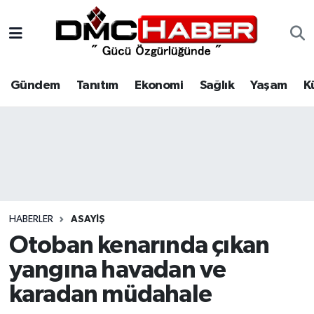
Gündem
Nöbetçi Eczaneler
Gündem
Tanıtım
Ekonomi
Sağlık
Yaşam
K
Tanıtım
Hava Durumu
Ekonomi
Trafik Durumu
Sağlık
Süper Lig Puan Durumu ve Fikstür
Yaşam
Tüm Manşetler
HABERLER
ASAYIŞ
Kültür
Son Dakika Haberleri
Otoban kenarında çıkan
yangına havadan ve
Spor
Haber Arşivi
karadan müdahale
Siyaset