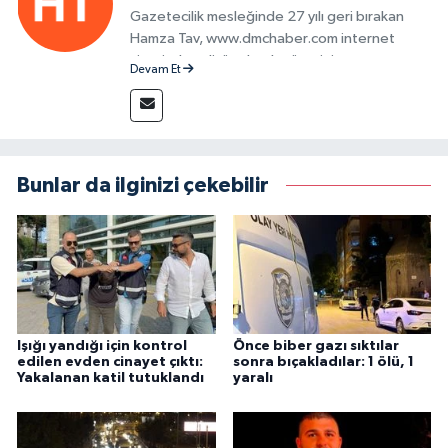
Gazetecilik mesleğinde 27 yılı geri bırakan
Hamza Tav, www.dmchaber.com internet
sitesinde editör olarak görevini
Devam Et
sürdürmektedir.
Bunlar da ilginizi çekebilir
Işığı yandığı için kontrol
Önce biber gazı sıktılar
edilen evden cinayet çıktı:
sonra bıçakladılar: 1 ölü, 1
Yakalanan katil tutuklandı
yaralı