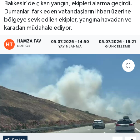
Balıkesir'de çıkan yangın, ekipleri alarma geçirdi.
Dumanları fark eden vatandaşların ihbarı üzerine
Eğitim
bölgeye sevk edilen ekipler, yangına havadan ve
Teknoloji
karadan müdahale ediyor.
HAMZA TAV
05.07.2026 - 14:50
05.07.2026 - 16:27
Asayiş
EDITÖR
YAYINLANMA
GÜNCELLEME
Resmi İlan
-
+