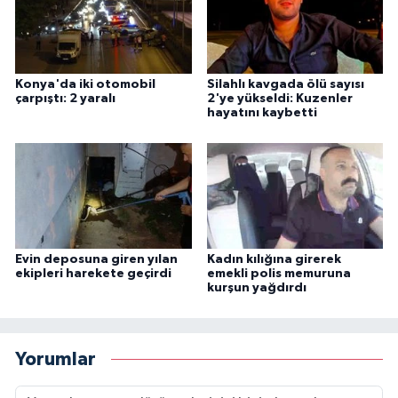
Konya'da iki otomobil
Silahlı kavgada ölü sayısı
çarpıştı: 2 yaralı
2'ye yükseldi: Kuzenler
hayatını kaybetti
Evin deposuna giren yılan
Kadın kılığına girerek
ekipleri harekete geçirdi
emekli polis memuruna
kurşun yağdırdı
Yorumlar