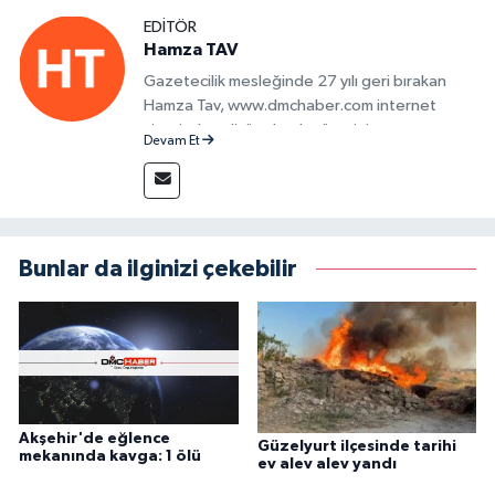
EDITÖR
Hamza TAV
Gazetecilik mesleğinde 27 yılı geri bırakan
Hamza Tav, www.dmchaber.com internet
sitesinde editör olarak görevini
Devam Et
sürdürmektedir.
Bunlar da ilginizi çekebilir
Akşehir'de eğlence
Güzelyurt ilçesinde tarihi
mekanında kavga: 1 ölü
ev alev alev yandı