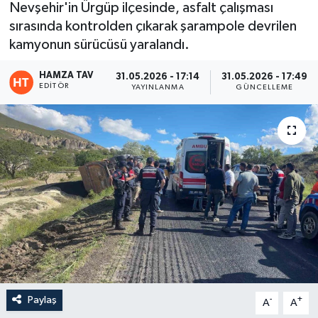
Nevşehir'in Ürgüp ilçesinde, asfalt çalışması
sırasında kontrolden çıkarak şarampole devrilen
Eğitim
kamyonun sürücüsü yaralandı.
Teknoloji
HAMZA TAV
31.05.2026 - 17:14
31.05.2026 - 17:49
EDITÖR
YAYINLANMA
GÜNCELLEME
Asayiş
Resmi İlan
Paylaş
-
+
A
A