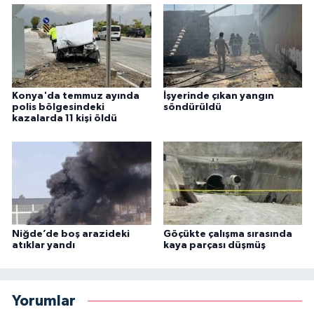
Konya'da temmuz ayında
İşyerinde çıkan yangın
polis bölgesindeki
söndürüldü
kazalarda 11 kişi öldü
Niğde’de boş arazideki
Göçükte çalışma sırasında
atıklar yandı
kaya parçası düşmüş
Yorumlar