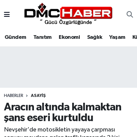
Gündem
Nöbetçi Eczaneler
Gündem
Tanıtım
Ekonomi
Sağlık
Yaşam
K
Tanıtım
Hava Durumu
Ekonomi
Trafik Durumu
Sağlık
Süper Lig Puan Durumu ve Fikstür
Yaşam
Tüm Manşetler
HABERLER
ASAYIŞ
Kültür
Son Dakika Haberleri
Aracın altında kalmaktan
şans eseri kurtuldu
Spor
Haber Arşivi
Nevşehir'de motosikletin yayaya çarpması
Siyaset