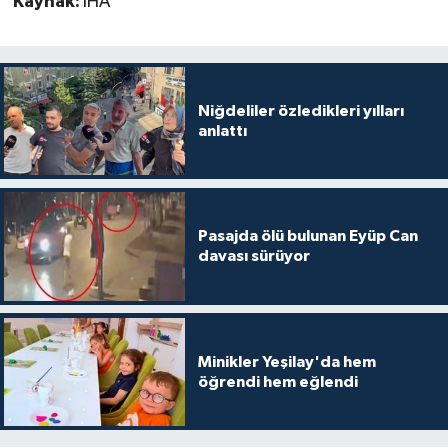
Kaynak:
İHA
Niğdeliler özledikleri yılları
anlattı
Pasajda ölü bulunan Eyüp Can
davası sürüyor
Minikler Yeşilay'da hem
öğrendi hem eğlendi