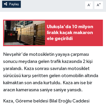
Paylaş
-
+
A
A
Ulukışla'da 10 milyon
liralık kaçak makaron
ele geçirildi
Nevşehir'de motosikletin yayaya çarpması
sonucu meydana gelen trafik kazasında 2 kişi
yaralandı. Kaza sonrası savrulan motosiklet
sürücüsü karşı şeritten gelen otomobilin altında
kalmaktan son anda kurtuldu. Kaza anı ise bir
aracın kamerasına saniye saniye yansıdı.
Kaza, Göreme beldesi Bilal Eroğlu Caddesi