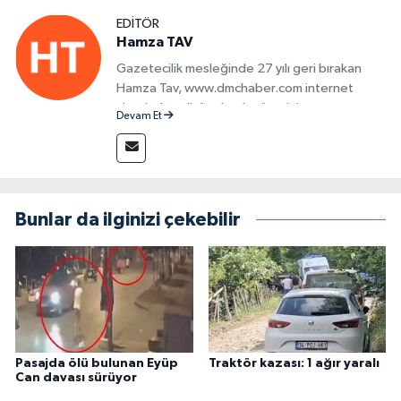
EDITÖR
Hamza TAV
Gazetecilik mesleğinde 27 yılı geri bırakan
Hamza Tav, www.dmchaber.com internet
sitesinde editör olarak görevini
Devam Et
sürdürmektedir.
Bunlar da ilginizi çekebilir
Pasajda ölü bulunan Eyüp
Traktör kazası: 1 ağır yaralı
Can davası sürüyor