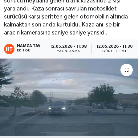
sonucu meydana gelen trafik kazasında 2 kişi
yaralandı. Kaza sonrası savrulan motosiklet
Eğitim
sürücüsü karşı şeritten gelen otomobilin altında
kalmaktan son anda kurtuldu. Kaza anı ise bir
Teknoloji
aracın kamerasına saniye saniye yansıdı.
Asayiş
HAMZA TAV
12.05.2026 - 11:08
12.05.2026 - 11:30
EDITÖR
YAYINLANMA
GÜNCELLEME
Resmi İlan