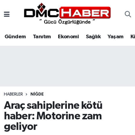
Gündem
Nöbetçi Eczaneler
Gündem
Tanıtım
Ekonomi
Sağlık
Yaşam
K
Tanıtım
Hava Durumu
Ekonomi
Trafik Durumu
Sağlık
Süper Lig Puan Durumu ve Fikstür
Yaşam
Tüm Manşetler
HABERLER
NIĞDE
Kültür
Son Dakika Haberleri
Araç sahiplerine kötü
haber: Motorine zam
Spor
Haber Arşivi
geliyor
Siyaset