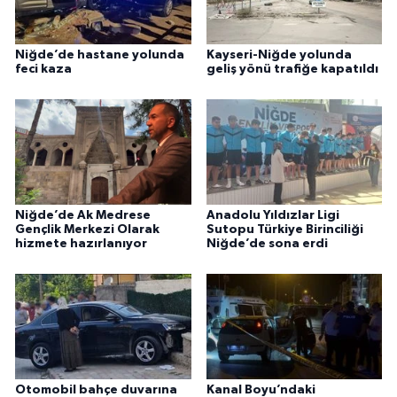
Niğde’de hastane yolunda
Kayseri-Niğde yolunda
feci kaza
geliş yönü trafiğe kapatıldı
Niğde’de Ak Medrese
Anadolu Yıldızlar Ligi
Gençlik Merkezi Olarak
Sutopu Türkiye Birinciliği
hizmete hazırlanıyor
Niğde’de sona erdi
Otomobil bahçe duvarına
Kanal Boyu’ndaki