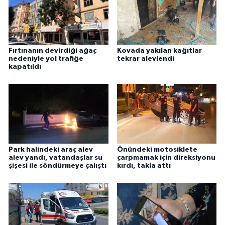
Fırtınanın devirdiği ağaç
Kovada yakılan kağıtlar
nedeniyle yol trafiğe
tekrar alevlendi
kapatıldı
Park halindeki araç alev
Önündeki motosiklete
alev yandı, vatandaşlar su
çarpmamak için direksiyonu
şişesi ile söndürmeye çalıştı
kırdı, takla attı