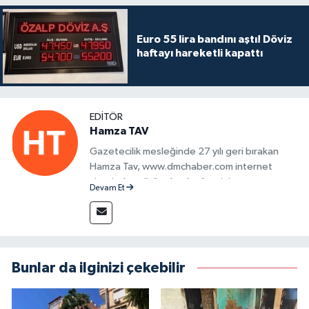
Euro 55 lira bandını aştı! Döviz
haftayı hareketli kapattı
EDITÖR
Hamza TAV
Gazetecilik mesleğinde 27 yılı geri bırakan
Hamza Tav, www.dmchaber.com internet
sitesinde editör olarak görevini
Devam Et
sürdürmektedir.
Bunlar da ilginizi çekebilir