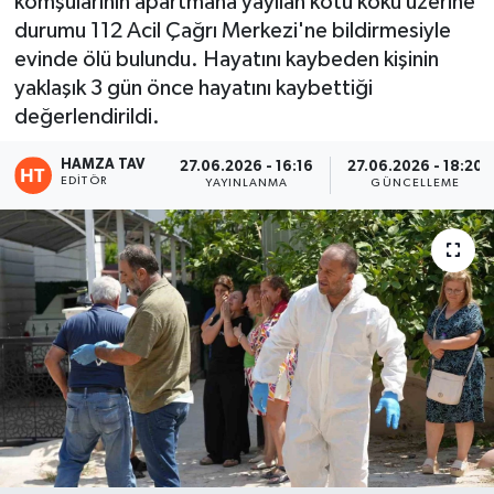
komşularının apartmana yayılan kötü koku üzerine
durumu 112 Acil Çağrı Merkezi'ne bildirmesiyle
Eğitim
evinde ölü bulundu. Hayatını kaybeden kişinin
yaklaşık 3 gün önce hayatını kaybettiği
Teknoloji
değerlendirildi.
Asayiş
HAMZA TAV
27.06.2026 - 16:16
27.06.2026 - 18:20
EDITÖR
YAYINLANMA
GÜNCELLEME
Resmi İlan