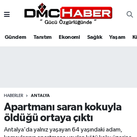
Gündem
Nöbetçi Eczaneler
Gündem
Tanıtım
Ekonomi
Sağlık
Yaşam
K
Tanıtım
Hava Durumu
Ekonomi
Trafik Durumu
Sağlık
Süper Lig Puan Durumu ve Fikstür
Yaşam
Tüm Manşetler
HABERLER
ANTALYA
Kültür
Son Dakika Haberleri
Apartmanı saran kokuyla
öldüğü ortaya çıktı
Spor
Haber Arşivi
Antalya'da yalnız yaşayan 64 yaşındaki adam,
Siyaset